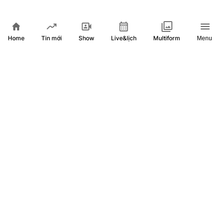
Tin Thế giới 24 Giờ ngày 3/8/2026 | Mỹ thông báo nối lại
đàm phán với Iran từ ngày 3/8
Home
Show
Live&lịch
Tin mới
Multiform
Menu
Côn trùng cắn có nên gãi hay không?