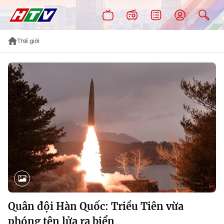
Thế giới
Quân đội Hàn Quốc: Triều Tiên vừa
phóng tên lửa ra biển