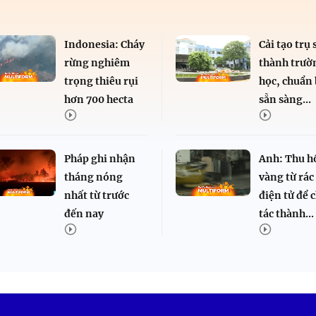
Indonesia: Cháy
Cải tạo trụ 
rừng nghiêm
thành trườ
trọng thiêu rụi
học, chuẩn 
hơn 700 hecta
sẵn sàng...
Pháp ghi nhận
Anh: Thu h
tháng nóng
vàng từ rác
nhất từ trước
điện tử để 
đến nay
tác thành...