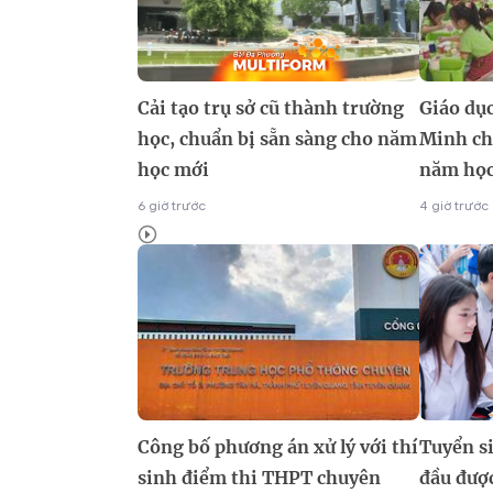
Cải tạo trụ sở cũ thành trường
Giáo dụ
học, chuẩn bị sẵn sàng cho năm
Minh ch
học mới
năm học
6 giờ trước
4 giờ trước
Công bố phương án xử lý với thí
Tuyển s
sinh điểm thi THPT chuyên
đầu được