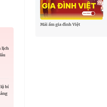
Mái ấm gia đình Việt
 lịch
đầu
lộ bí
hắng