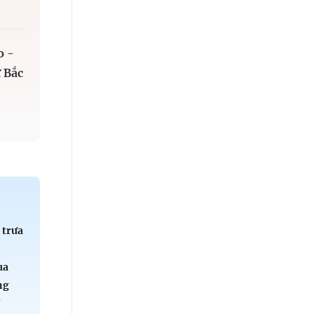
o -
 Bắc
 trưa
:
ua
ng
ử