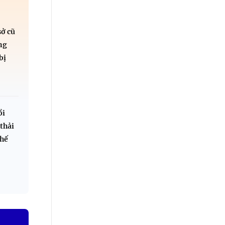
sở cũ
ng
bị
ồi
 thải
chế