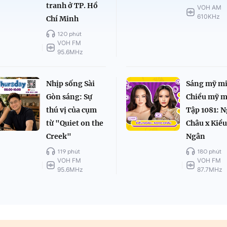
tranh ở TP. Hồ
VOH AM
610KHz
Chí Minh
120 phút
VOH FM
95.6MHz
Nhịp sống Sài
Sáng mỹ mi
Gòn sáng: Sự
Chiều mỹ m
thú vị của cụm
Tập 1081: 
từ "Quiet on the
Châu x Kiề
Creek"
Ngân
119 phút
180 phút
VOH FM
VOH FM
95.6MHz
87.7MHz