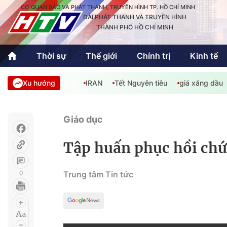
CƠ QUAN BÁO VÀ PHÁT THANH, TRUYỀN HÌNH TP. HỒ CHÍ MINH
ĐÀI PHÁT THANH VÀ TRUYỀN HÌNH
THÀNH PHỐ HỒ CHÍ MINH
Thời sự
Thế giới
Chính trị
Kinh tế
Xu hướng
IRAN
Tết Nguyên tiêu
giá xăng dầu
Thời sự
Thể thao
Văn hóa - G
Trong nước
Trong nướ
Giáo dục
Quốc tế
Quốc tế
Tập huấn phục hồi chứ
An Sinh
Sách hay cuối tuần
Thế giới
0
Trung tâm Tin tức
Kinh doanh
Công nghệ
Phóng sự