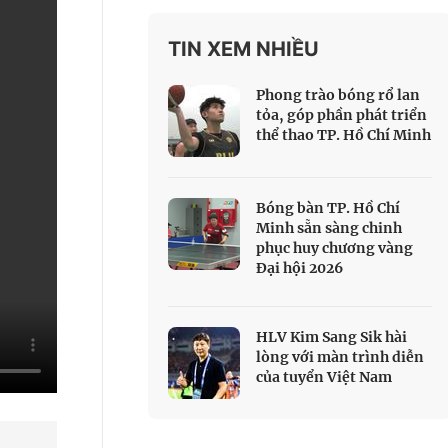
 Thể thao
TIN XEM NHIỀU
c đua xe đạp
 Truyền hình
Phong trào bóng rổ lan
c đua offroad
tỏa, góp phần phát triển
thể thao TP. Hồ Chí Minh
V
 Games 33
Bóng bàn TP. Hồ Chí
Minh sẵn sàng chinh
phục huy chương vàng
Đại hội 2026
HLV Kim Sang Sik hài
lòng với màn trình diễn
của tuyển Việt Nam