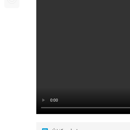
Sự kiện quan tâm
Chuyên đề
HTV Show
Không gian văn hóa
Thành phố
Hồ Chí Minh
ngủ
Chuyển đổi số
Chậm
Bé xem gì
Mái ấm gia
Việt
Các show 
Các chương
khác