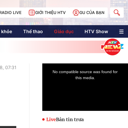
RADIO LIVE
GIỚI THIỆU HTV
GU CỦA BẠN
 khỏe
Thể thao
Giáo dục
HTV Show
nh trị
Multimedia
Multiform
Longform
NewZgraphic
8, 07:31
Doanh nhân Sài
Gòn
Các trang liên kết
Live
Bản tin trưa