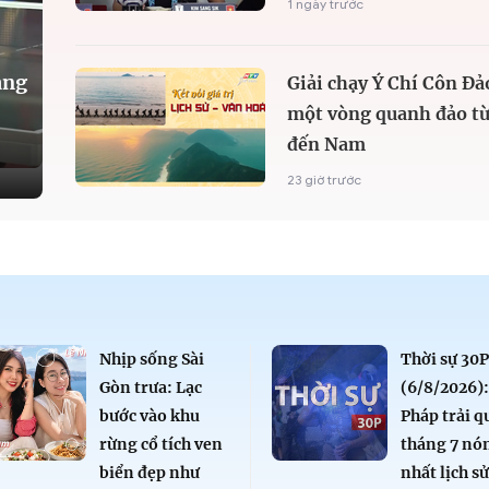
1 ngày trước
àng
Giải chạy Ý Chí Côn Đả
một vòng quanh đảo từ
đến Nam
23 giờ trước
Nhịp sống Sài
Thời sự 30P
Gòn trưa: Lạc
(6/8/2026)
bước vào khu
Pháp trải q
rừng cổ tích ven
tháng 7 nó
biển đẹp như
nhất lịch s