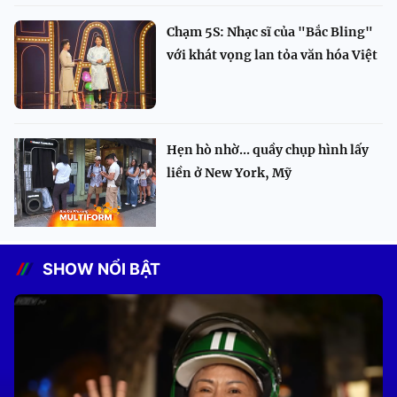
Chạm 5S: Nhạc sĩ của "Bắc Bling"
với khát vọng lan tỏa văn hóa Việt
Hẹn hò nhờ... quầy chụp hình lấy
liền ở New York, Mỹ
SHOW NỔI BẬT