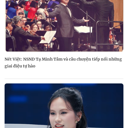
Nét Việt: NSND Tạ Minh Tâm và câu chuyện tiếp nối những
giai điệu tự hào