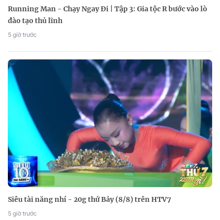
Running Man - Chạy Ngay Đi | Tập 3: Gia tộc R bước vào lò
đào tạo thủ lĩnh
5 giờ trước
Siêu tài năng nhí - 20g thứ Bảy (8/8) trên HTV7
5 giờ trước