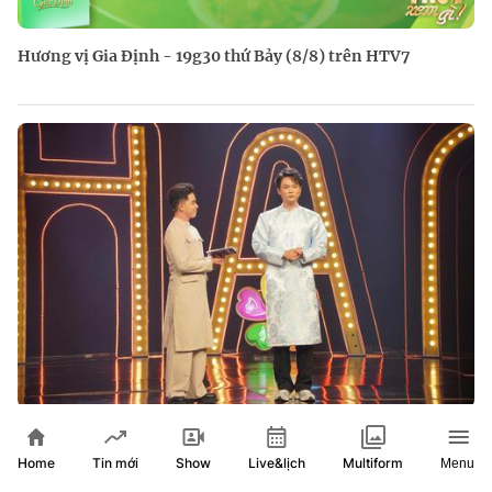
Hương vị Gia Định - 19g30 thứ Bảy (8/8) trên HTV7
Chạm 5S: Nhạc sĩ của "Bắc Bling" với khát vọng lan tỏa văn
hóa Việt
Home
Show
Live&lịch
Tin mới
Multiform
Menu