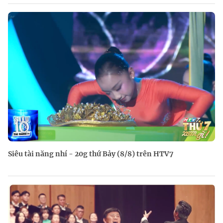
Siêu tài năng nhí - 20g thứ Bảy (8/8) trên HTV7