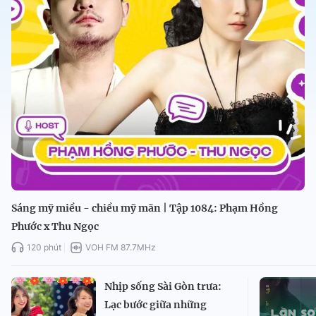
Sáng mỹ miều - chiều mỹ mãn | Tập 1084: Phạm Hồng
Phước x Thu Ngọc
120 phút
VOH FM 87.7MHz
Nhịp sống Sài Gòn trưa:
Lạc bước giữa những