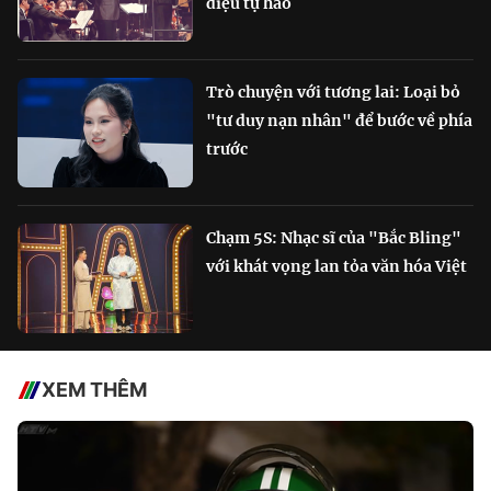
điệu tự hào
Trò chuyện với tương lai: Loại bỏ
"tư duy nạn nhân" để bước về phía
trước
Chạm 5S: Nhạc sĩ của "Bắc Bling"
với khát vọng lan tỏa văn hóa Việt
XEM THÊM