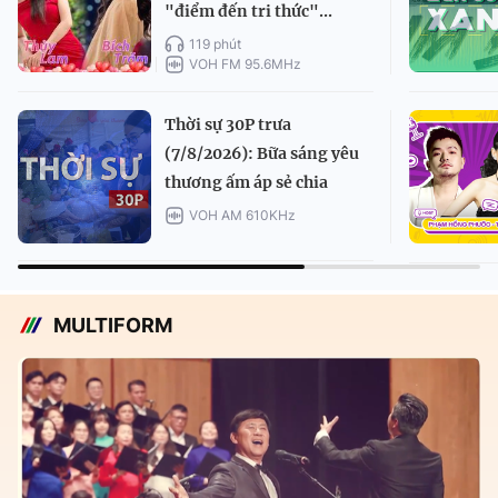
"điểm đến tri thức"...
119 phút
VOH FM 95.6MHz
Thời sự 30P trưa
(7/8/2026): Bữa sáng yêu
thương ấm áp sẻ chia
VOH AM 610KHz
MULTIFORM