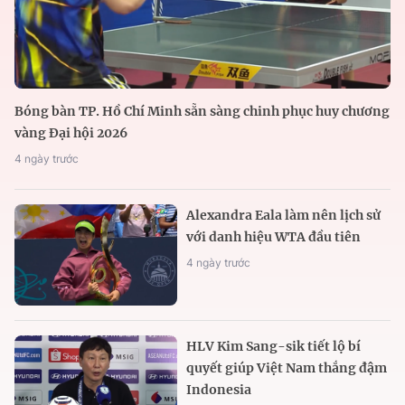
Bóng bàn TP. Hồ Chí Minh sẵn sàng chinh phục huy chương
vàng Đại hội 2026
4 ngày trước
Alexandra Eala làm nên lịch sử
với danh hiệu WTA đầu tiên
4 ngày trước
HLV Kim Sang-sik tiết lộ bí
quyết giúp Việt Nam thắng đậm
Indonesia