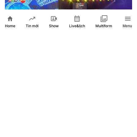
Home
Show
Live&lịch
Tin mới
Multiform
Menu
60 giây sáng ngày 8/8/2026 I Khai mạc không gian trưng
bày Dấu ấn Thương hiệu Việt