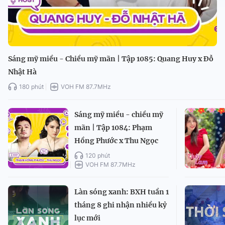
Sáng mỹ miều - Chiều mỹ mãn | Tập 1085: Quang Huy x Đỗ
Nhật Hà
180 phút
VOH FM 87.7MHz
Sáng mỹ miều - chiều mỹ
mãn | Tập 1084: Phạm
Hồng Phước x Thu Ngọc
120 phút
VOH FM 87.7MHz
Làn sóng xanh: BXH tuần 1
tháng 8 ghi nhận nhiều kỷ
lục mới