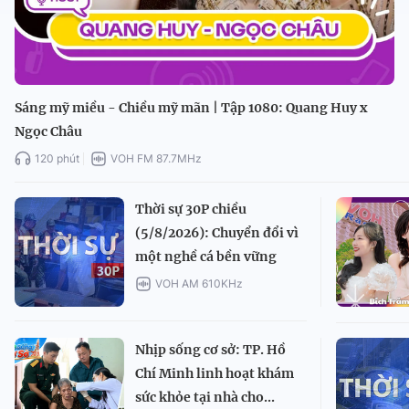
Sáng mỹ miều - Chiều mỹ mãn | Tập 1080: Quang Huy x
Ngọc Châu
120 phút
VOH FM 87.7MHz
Thời sự 30P chiều
(5/8/2026): Chuyển đổi vì
một nghề cá bền vững
VOH AM 610KHz
Nhịp sống cơ sở: TP. Hồ
Chí Minh linh hoạt khám
sức khỏe tại nhà cho...