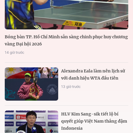
Bóng bàn TP. Hồ Chí Minh sẵn sàng chinh phục huy chương
vàng Đại hội 2026
14 giờ trước
Alexandra Eala làm nên lịch sử
với danh hiệu WTA đầu tiên
13 giờ trước
HLV Kim Sang-sik tiết lộ bí
quyết giúp Việt Nam thắng đậm
Indonesia