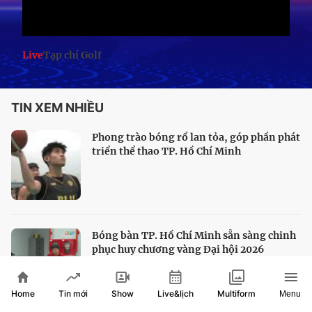
Live
Tạp chí Golf
TIN XEM NHIỀU
Phong trào bóng rổ lan tỏa, góp phần phát
triển thể thao TP. Hồ Chí Minh
Bóng bàn TP. Hồ Chí Minh sẵn sàng chinh
phục huy chương vàng Đại hội 2026
Home
Show
Live&lịch
Tin mới
Multiform
Menu