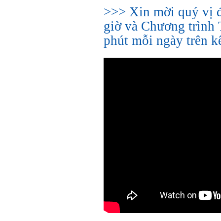
>>> Xin mời quý vị 
giờ và Chương trình 
phút mỗi ngày trên 