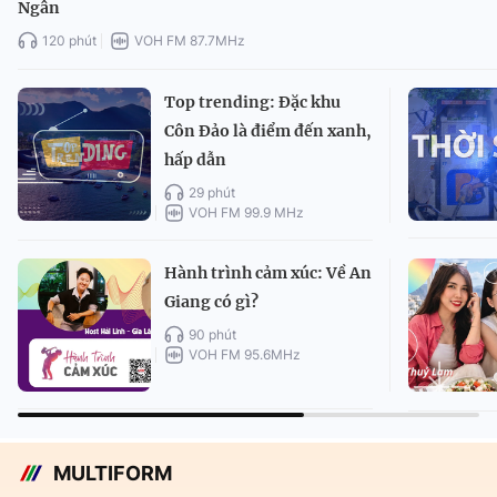
Ngân
120 phút
VOH FM 87.7MHz
Top trending: Đặc khu
Côn Đảo là điểm đến xanh,
hấp dẫn
29 phút
VOH FM 99.9 MHz
Hành trình cảm xúc: Về An
Giang có gì?
90 phút
VOH FM 95.6MHz
MULTIFORM