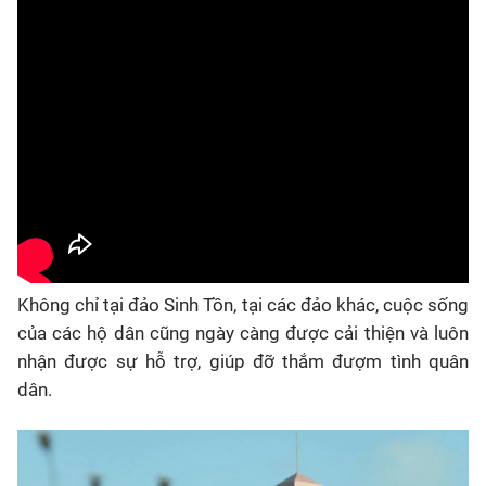
Không chỉ tại đảo Sinh Tồn, tại các đảo khác, cuộc sống
của các hộ dân cũng ngày càng được cải thiện và luôn
nhận được sự hỗ trợ, giúp đỡ thắm đượm tình quân
dân.