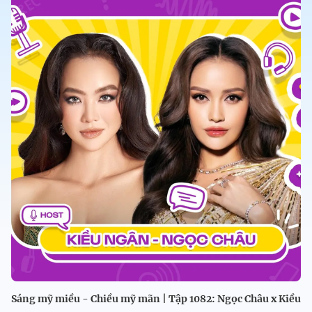
Sáng mỹ miều - Chiều mỹ mãn | Tập 1082: Ngọc Châu x Kiều