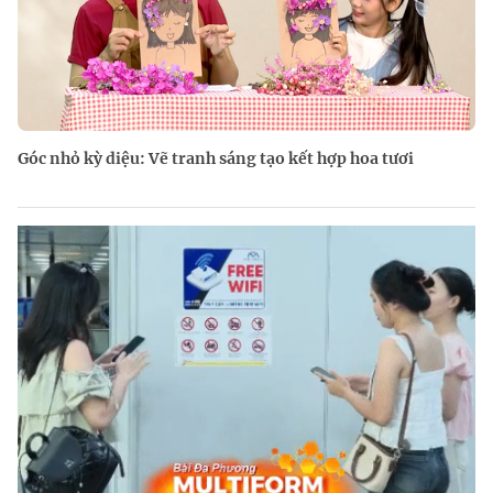
Góc nhỏ kỳ diệu: Vẽ tranh sáng tạo kết hợp hoa tươi