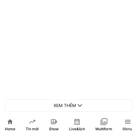
XEM THÊM
Home
Show
Live&lịch
Tin mới
Multiform
Menu