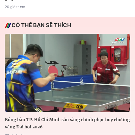
20 giờ trước
CÓ THỂ BẠN SẼ THÍCH
Bóng bàn TP. Hồ Chí Minh sẵn sàng chinh phục huy chương
vàng Đại hội 2026