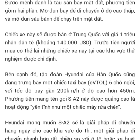
Được mệnh danh là tàu sân bay mặt đất, phương tiện
gồm hai phần: Mô-đun bay để di chuyển ở độ cao thấp,
và mô-đun sáu bánh để chạy trên mặt đất.
Chiếc xe này sẽ được bán ở Trung Quốc với giá 1 triệu
nhân dân tệ (khoảng 140.000 USD). Trước tiên người
mua có thể lái những chiếc xe này tại các khu vực thử
nghiệm được chỉ định.
Bên cạnh đó, tập đoàn Hyundai của Hàn Quốc cũng
đang trưng bày một chiếc taxi bay (eVTOL) 6 chỗ ngồi,
với tốc độ bay gần 200km/h ở độ cao hơn 450m.
Phương tiện mang tên gọi S-A2 này được quảng cáo là
hoạt động “yên tĩnh như một chiếc máy rửa chén”.
Hyundai mong muốn S-A2 sẽ là giải pháp di chuyển
hàng ngày cho các khu vực đô thị, một giải pháp di
chuyển nhanh hơn rất nhiều so với ô tô hoặc xe buýt