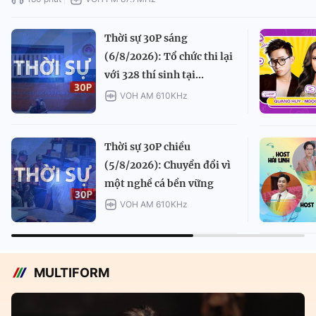
Thời sự 30P sáng
(6/8/2026): Tổ chức thi lại
với 328 thí sinh tại...
VOH AM 610KHz
Thời sự 30P chiều
(5/8/2026): Chuyển đổi vì
một nghề cá bền vững
VOH AM 610KHz
MULTIFORM