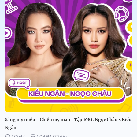
Sáng mỹ miều - Chiều mỹ mãn | Tập 1081: Ngọc Châu x Kiều
Ngân
180 phút
VOH FM 87.7MHz