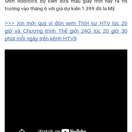
Shift Robotics dự kiến đưa mẫu giày mới này ra thị
trường vào tháng 6 với giá dự kiến 1.399 đô la Mỹ.
>>> Xin mời quý vị đón xem Thời sự HTV lúc 20
giờ và Chương trình Thế giới 24G lúc 20 giờ 30
phút mỗi ngày trên kênh HTV9