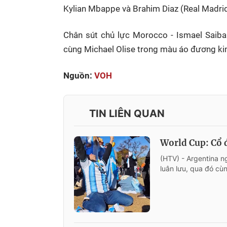
Kylian Mbappe và Brahim Diaz (Real Madri
Chân sút chủ lực Morocco - Ismael Saiba
cùng Michael Olise trong màu áo đương ki
Nguồn:
VOH
TIN LIÊN QUAN
World Cup: Cổ đ
(HTV) - Argentina n
luân lưu, qua đó cù