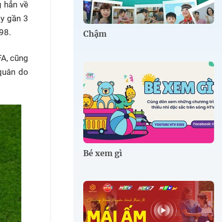
g hẳn về
ây gần 3
98.
Chậm
FA, cũng
quân do
Bé xem gì