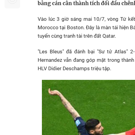
bằng cán cân thành tích đối đầu chênh
Sự kiện quan tâm
Chuyên đề
HTV Show
Không gian văn hóa
Thành phố
Vào lúc 3 giờ sáng mai 10/7, vòng Tứ kế
Hồ Chí Minh
ngủ
Morocco tại Boston. Đây là màn tái hiện Bá
Chuyển đổi số
Chậm
tuyển cùng tranh tài trên đất Qatar.
Bé xem gì
"Les Bleus" đã đánh bại "Sư tử Atlas" 
Mái ấm gia
Hernandez vẫn đang góp mặt trong thành 
Việt
HLV Didier Deschamps triệu tập.
Các show 
Các chương
khác