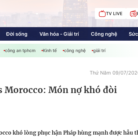
TV LIVE
Đời sống
Văn hóa - Giải trí
Công nghệ
Sức
công an tphcm
Kinh tế
công nghệ
giải trí
iải trí
Giáo dục
Kinh tế
Chí
c
Thứ Năm 09/07/2026
vs Morocco: Món nợ khó đòi
Sức khỏe
Đời sống
Khán giả HTV
Chuyện chúng tôi
occo khó lòng phục hận Pháp hùng mạnh được hẫu 