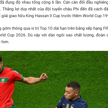
đã đụng độ nhau tổng cộng 6 lần. Cán cân đối đầu nghiên
a. Thắng lợi duy nhất của đội tuyển châu Phi đến đã cách đ
ổ giải giao hữu King Hassan II Cup trước thềm World Cup 19
 gờm thông qua vị trí Top 10 dài hạn trên bảng xếp hạng FI
ld Cup 2026. Dù vậy với dàn ngôi sao chất lượng, đoàn 
 hơn.