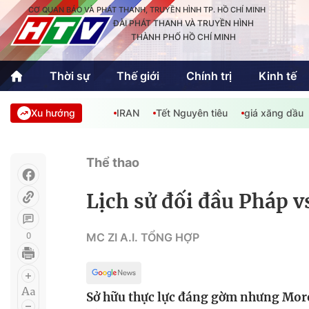
CƠ QUAN BÁO VÀ PHÁT THANH, TRUYỀN HÌNH TP. HỒ CHÍ MINH
ĐÀI PHÁT THANH VÀ TRUYỀN HÌNH
THÀNH PHỐ HỒ CHÍ MINH
Thời sự
Thế giới
Chính trị
Kinh tế
Xu hướng
IRAN
Tết Nguyên tiêu
giá xăng dầu
Thời sự
Thể thao
Văn hóa - G
Trong nước
Trong nướ
Thể thao
Quốc tế
Quốc tế
Lịch sử đối đầu Pháp 
An Sinh
Sách hay cuối tuần
Thế giới
0
MC ZI A.I. TỔNG HỢP
Kinh doanh
Công nghệ
Phóng sự
Sở hữu thực lực đáng gờm nhưng Mor