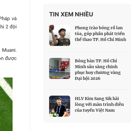
 Thể thao
TIN XEM NHIỀU
c đua xe đạp
Pháp và
 Truyền hình
hi 2 đội
Phong trào bóng rổ lan
c đua offroad
tỏa, góp phần phát triển
thể thao TP. Hồ Chí Minh
V
 Muani.
 Games 33
òn được
Bóng bàn TP. Hồ Chí
Minh sẵn sàng chinh
phục huy chương vàng
Đại hội 2026
HLV Kim Sang Sik hài
lòng với màn trình diễn
của tuyển Việt Nam