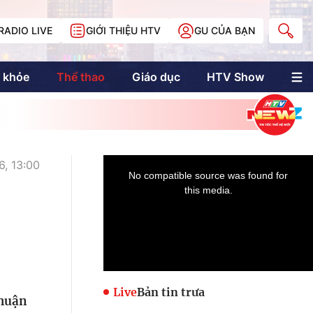
RADIO LIVE
GIỚI THIỆU HTV
GU CỦA BẠN
 khỏe
Thể thao
Giáo dục
HTV Show
nh trị
Multimedia
Multiform
Longform
NewZgraphic
, 13:00
Doanh nhân Sài
Gòn
Các trang liên kết
Live
Bản tin trưa
thuận