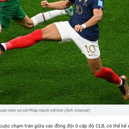
oán món nợ với Pháp mạnh mẽ hơn (Ảnh: Internet)
 cuộc chạm trán giữa các đồng đội ở cấp độ CLB, có thể kể