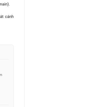
main).
sát cánh
ấm