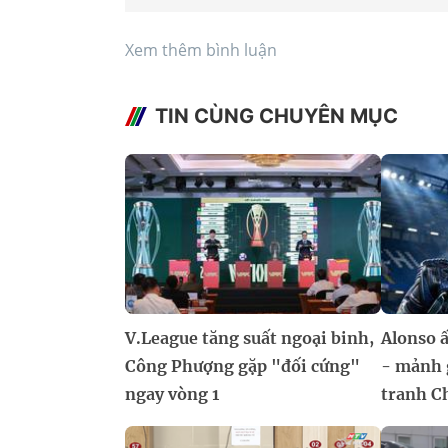
Xem thêm bình luận
TIN CÙNG CHUYÊN MỤC
V.League tăng suất ngoại binh,
Alonso ấ
Công Phượng gặp "đối cứng"
- mảnh 
ngay vòng 1
tranh C