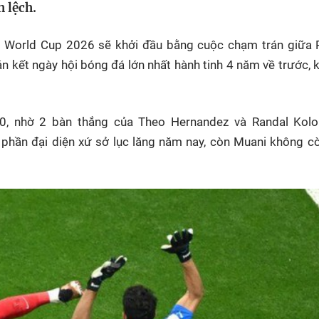
 lệch.
HTV Phim
HTV Sự kiện
HTV
 không
Phim truyền hình
Made By Vietnam
Cuộ
t World Cup 2026 sẽ khởi đầu bằng cuộc chạm trán giữa 
Cúp
Phim tài liệu
Ngày hội HTV
n kết ngày hội bóng đá lớn nhất hành tinh 4 năm về trước, k
Cuộ
Innovation Fest
HT
Chung một tấm
2-0, nhờ 2 bàn thắng của Theo Hernandez và Randal Kolo
SEA
 đình
lòng
phần đại diện xứ sở lục lăng năm nay, còn Muani không c
khác
 trình