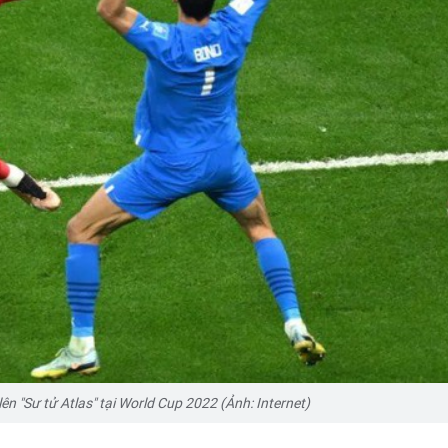
lên "Sư tử Atlas" tại World Cup 2022 (Ảnh: Internet)