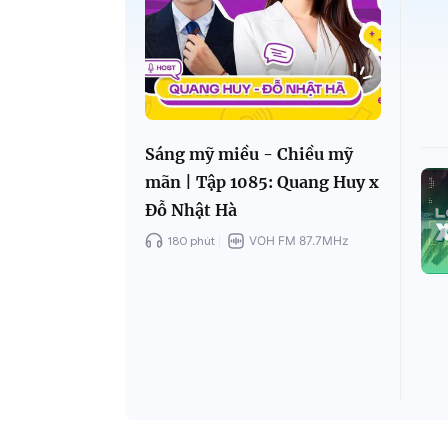
Sáng mỹ miều - Chiều mỹ
mãn | Tập 1085: Quang Huy x
Đỗ Nhật Hà
180 phút
VOH FM 87.7MHz