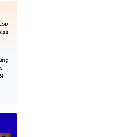
 USD
gành
n
 ứng
n
ối