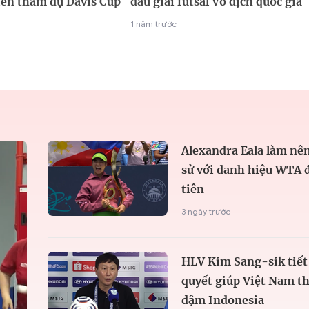
iên tham dự Davis Cup
đầu giải futsal Vô địch quốc gia
1 năm trước
Alexandra Eala làm nên
sử với danh hiệu WTA 
tiên
3 ngày trước
HLV Kim Sang-sik tiết 
quyết giúp Việt Nam t
đậm Indonesia