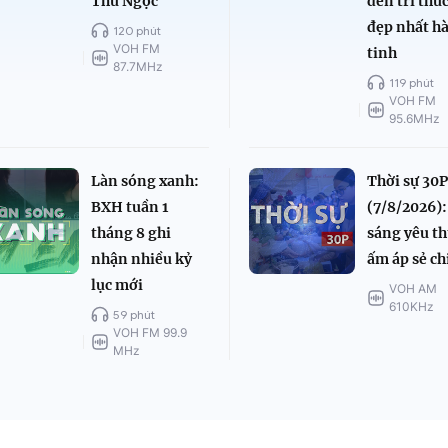
Thu Ngọc
đến tri thứ
đẹp nhất h
120 phút
VOH FM
tinh
87.7MHz
119 phút
VOH FM
95.6MHz
Làn sóng xanh:
Thời sự 30P
BXH tuần 1
(7/8/2026):
tháng 8 ghi
sáng yêu t
nhận nhiều kỷ
ấm áp sẻ ch
lục mới
VOH AM
610KHz
59 phút
VOH FM 99.9
MHz