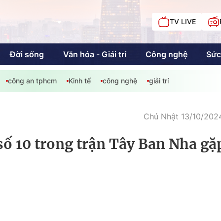
TV LIVE
Đời sống
Văn hóa - Giải trí
Công nghệ
Sức
công an tphcm
Kinh tế
công nghệ
giải trí
iải trí
Giáo dục
Kinh tế
Chí
c
Chủ Nhật 13/10/2024
ố 10 trong trận Tây Ban Nha gặ
Sức khỏe
Đời sống
Khán giả HTV
Chuyện chúng tôi