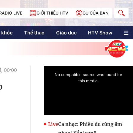
RADIO LIVE
GIỚI THIỆU HTV
GU CỦA BẠN
 khỏe
Thể thao
Giáo dục
HTV Show
nh trị
Multimedia
Multiform
Longform
NewZgraphic
, 00:00
Doanh nhân Sài
Gòn
p
Các trang liên kết
Live
Ca nhạc: Phiêu du cùng âm