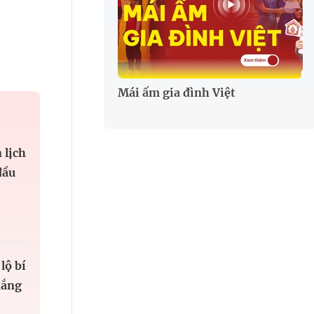
Mái ấm gia đình Việt
 lịch
đầu
lộ bí
hắng