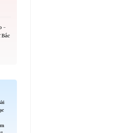
o -
 Bắc
Sài
ạc
ểm