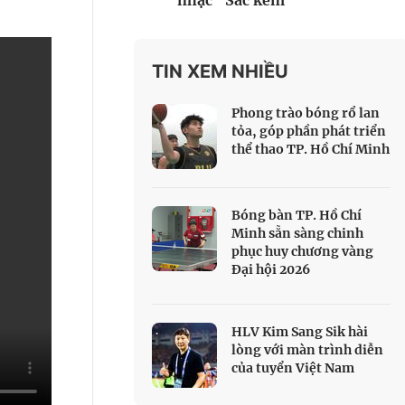
nhạc "Sắc kem"
 Thể thao
c đua xe đạp
 Truyền hình
TIN XEM NHIỀU
c đua offroad
Phong trào bóng rổ lan
V
tỏa, góp phần phát triển
thể thao TP. Hồ Chí Minh
 Games 33
Bóng bàn TP. Hồ Chí
Minh sẵn sàng chinh
phục huy chương vàng
Đại hội 2026
HLV Kim Sang Sik hài
lòng với màn trình diễn
của tuyển Việt Nam