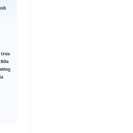
c"
ành
 trưa
 Bữa
hương
ia