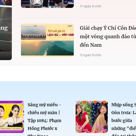
3 ngày trước
àng
Giải chạy Ý Chí Côn Đả
một vòng quanh đảo từ
đến Nam
3 ngày trước
Sáng mỹ miều -
Nhịp sống 
chiều mỹ mãn |
Gòn trưa: L
Tập 1084: Phạm
bước giữa
Hồng Phước x
những "đi