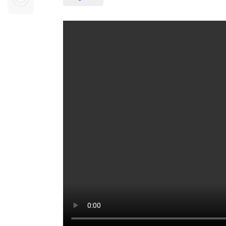
Sự kiện quan tâm
Chuyên đề
HTV Show
Không gian văn hóa
Thành phố
Hồ Chí Minh
ngủ
Chuyển đổi số
Chậm
Bé xem gì
Mái ấm gia
Việt
Các show 
Các chương
khác