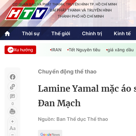
CƠ QUAN BÁO VÀ PHÁT THANH, TRUYỀN HÌNH TP. HỒ CHÍ MINH
ĐÀI PHÁT THANH VÀ TRUYỀN HÌNH
THÀNH PHỐ HỒ CHÍ MINH
Thời sự
Thế giới
Chính trị
Kinh tế
Xu hướng
IRAN
Tết Nguyên tiêu
giá xăng dầu
Thời sự
Thể thao
Văn hóa - G
Trong nước
Trong nướ
Chuyển động thể thao
Quốc tế
Quốc tế
Lamine Yamal mặc áo s
An Sinh
Sách hay cuối tuần
Thế giới
Đan Mạch
0
Kinh doanh
Công nghệ
Phóng sự
Nguồn: Ban Thể dục Thể thao