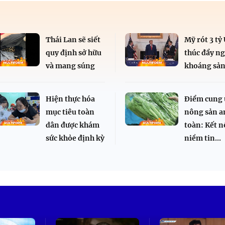
Thái Lan sẽ siết
Mỹ rót 3 tỷ
quy định sở hữu
thúc đẩy n
và mang súng
khoáng sả
Hiện thực hóa
Điểm cung
mục tiêu toàn
nông sản a
dân được khám
toàn: Kết n
sức khỏe định kỳ
niềm tin...