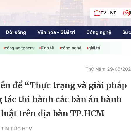
TV LIVE
Đời sống
Văn hóa - Giải trí
Công nghệ
Sức
công an tphcm
Kinh tế
công nghệ
giải trí
iải trí
Giáo dục
Kinh tế
Chí
c
Thứ Năm 29/05/2025
ên đề “Thực trạng và giải pháp
Sức khỏe
Đời sống
 tác thi hành các bản án hành
 luật trên địa bàn TP.HCM
Khán giả HTV
Chuyện chúng tôi
 TIN TỨC HTV