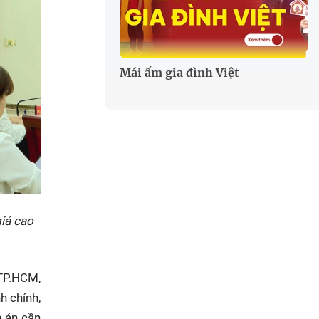
Mái ấm gia đình Việt
iá cao
TP.HCM,
h chính,
h án cần