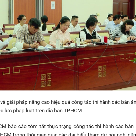
và giải pháp nâng cao hiệu quả công tác thi hành các bản á
ệu lực pháp luật trên địa bàn TP.HCM
HCM báo cáo tóm tắt thực trạng công tác thi hành các bản
P.HCM trong thời gian qua; các đại biểu tham dự hội nghị cũ