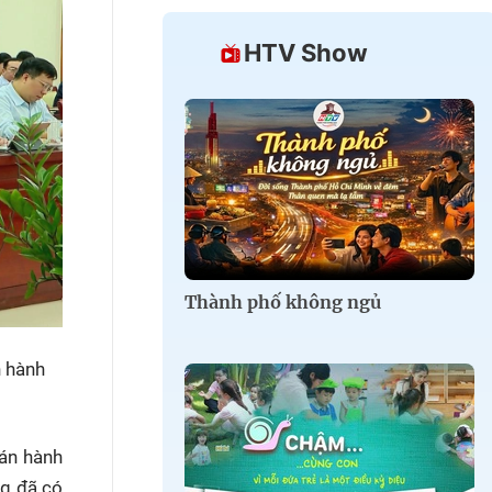
HTV Show
Thành phố không ngủ
n hành
 án hành
ng đã có