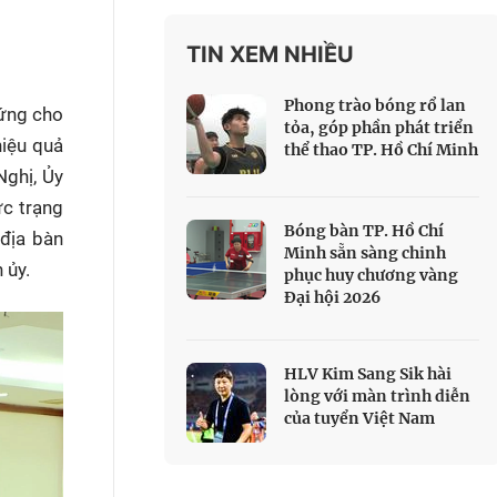
 Thể thao
TIN XEM NHIỀU
c đua xe đạp
 Truyền hình
Phong trào bóng rổ lan
hứng cho
c đua offroad
tỏa, góp phần phát triển
hiệu quả
thể thao TP. Hồ Chí Minh
V
Nghị, Ủy
 Games 33
ực trạng
Bóng bàn TP. Hồ Chí
 địa bàn
Minh sẵn sàng chinh
 ủy.
phục huy chương vàng
Đại hội 2026
HLV Kim Sang Sik hài
lòng với màn trình diễn
của tuyển Việt Nam