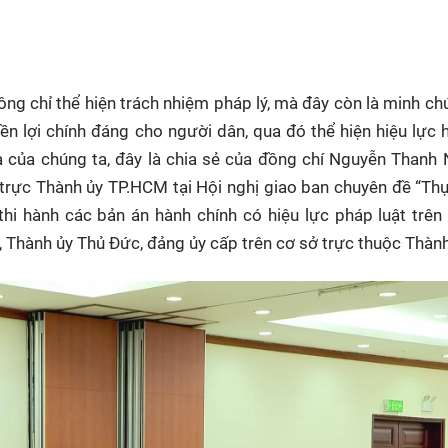
HTV Phim
HTV Sự kiện
HTV
 không
Phim truyền hình
Made By Vietnam
Cuộ
Cúp
Phim tài liệu
Ngày hội HTV
ông chỉ thể hiện trách nhiệm pháp lý, mà đây còn là minh c
Cuộ
Innovation Fest
ền lợi chính đáng cho người dân, qua đó thể hiện hiệu lực 
HT
 của chúng ta, đ
ây là chia sẻ của đồng chí Nguyễn Thanh 
Chung một tấm
SEA
trực Thành ủy TP.HCM tại Hội nghị giao ban chuyên đề “Th
 đình
lòng
thi hành các bản án hành chính có hiệu lực pháp luật trên
 Thành ủy Thủ Đức, đảng ủy cấp trên cơ sở trực thuộc Thành
khác
 trình