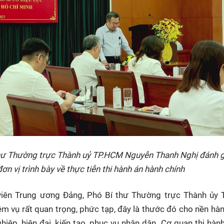
í thư Thường trực Thành uỷ TP.HCM Nguyễn Thanh Nghị đánh g
n vị trình bày về thực tiễn thi hành án hành chính
iên Trung ương Đảng, Phó Bí thư Thường trực Thành ủy 
ệm vụ rất quan trọng, phức tạp, đây là thước đó cho nền hàn
iệp, hiện đại, kiến tạo, phục vụ nhân dân. Cơ quan thi hàn