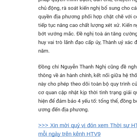
chủ động, rà soát kiến nghị bổ sung cho các
quyền địa phương phối hợp chặt chẽ với cơ
tiếp tục nâng cao chất lượng xét xử. Kiến 
bớt vướng mắc. Đề nghị toà án tăng cườn
huy vai trò lãnh đạo cấp ủy, Thành uỷ xác
năm.
Đồng chí Nguyễn Thanh Nghị cũng đề nghị 
thông về án hành chính, kết nối giữa hệ t
này cho phép theo dõi toàn bộ quy trình củ
cơ quan cập nhật kịp thời tình trạng giải
hiện để đảm bảo 4 yếu tố: tổng thể, đồng b
ương đến địa phương.
>>> Xin mời quý vị đón xem Thời sự HT
mỗi ngày trên kênh HTV9