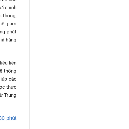
ới chính
n thông,
 sẽ giảm
ng phát
giá hàng
iệu liên
Hệ thống
giúp các
ược thực
từ Trung
30 phút