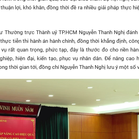
thuận lợi, khó khăn, đồng thời đề ra nhiều giải pháp thực hi
 thư Thường trực Thành uỷ TP.HCM Nguyễn Thanh Nghị đánh
thực tiễn thi hành án hành chính, đồng thời khẳng định, công
vụ rất quan trọng, phức tạp, đây là thước đo cho nền hàn
hiệp, hiện đại, kiến tạo, phục vụ nhân dân. Để nâng cao 
ong thời gian tới, đồng chí Nguyễn Thanh Nghị lưu ý một số 