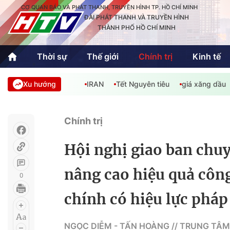
CƠ QUAN BÁO VÀ PHÁT THANH, TRUYỀN HÌNH TP. HỒ CHÍ MINH
ĐÀI PHÁT THANH VÀ TRUYỀN HÌNH
THÀNH PHỐ HỒ CHÍ MINH
Thời sự
Thế giới
Chính trị
Kinh tế
Xu hướng
IRAN
Tết Nguyên tiêu
giá xăng dầu
Thời sự
Thể thao
Văn hóa - G
Trong nước
Trong nướ
Chính trị
Quốc tế
Quốc tế
Hội nghị giao ban chuy
An Sinh
Sách hay cuối tuần
Thế giới
nâng cao hiệu quả công
0
chính có hiệu lực pháp
Kinh doanh
Công nghệ
Phóng sự
NGỌC DIỄM - TẤN HOÀNG // TRUNG TÂM