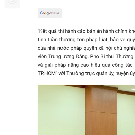
Sự kiện quan tâm
Chuyên đề
HTV Show
Không gian văn hóa
Thành phố
Hồ Chí Minh
ngủ
"Kết quả thi hành các bản án hành chính kh
Chuyển đổi số
Chậm
tinh thần thượng tôn pháp luật, bảo vệ quy
Bé xem gì
của nhà nước pháp quyền xã hội chủ nghĩa
viên Trung ương Đảng, Phó Bí thư Thường 
Mái ấm gia
Việt
và giải pháp nâng cao hiệu quả công tác 
TP.HCM" với Thường trực quận ủy, huyện ủy,
Các show 
Các chương
khác