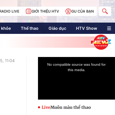
RADIO LIVE
GIỚI THIỆU HTV
GU CỦA BẠN
 khỏe
Thể thao
Giáo dục
HTV Show
nh trị
Multimedia
Multiform
Longform
NewZgraphic
, 11:04
Doanh nhân Sài
Gòn
Các trang liên kết
Live
Muôn màu thể thao