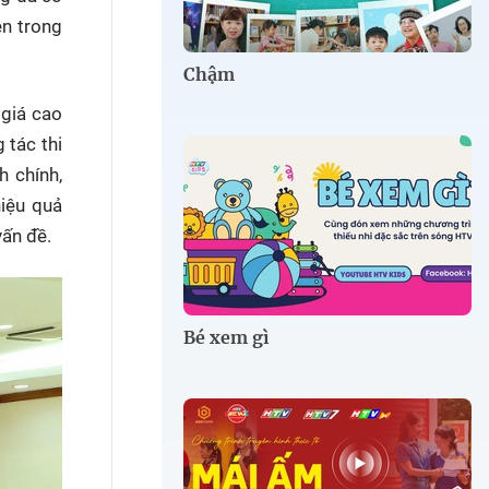
ện trong
Chậm
 giá cao
 tác thi
h chính,
hiệu quả
vấn đề.
Bé xem gì