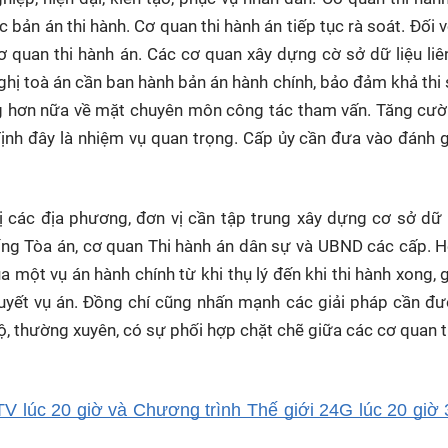
 bản án thi hành. Cơ quan thi hành án tiếp tục rà soát. Đối v
 quan thi hành án. Các cơ quan xây dựng cờ sở dữ liệu liê
nghị toà án cần ban hành bản án hành chính, bảo đảm khả thi
g hơn nữa về mặt chuyên môn công tác tham vấn. Tăng cườ
 định đây là nhiệm vụ quan trọng. Cấp ủy cần đưa vào đánh 
các địa phương, đơn vị cần tập trung xây dựng cơ sở dữ l
hống Tòa án, cơ quan Thi hành án dân sự và UBND các cấp. 
a một vụ án hành chính từ khi thụ lý đến khi thi hành xong, 
 quyết vụ án. Đồng chí cũng nhấn mạnh các giải pháp cần đ
ộ, thường xuyên, có sự phối hợp chặt chẽ giữa các cơ quan 
V lúc 20 giờ và Chương trình Thế giới 24G lúc 20 giờ 