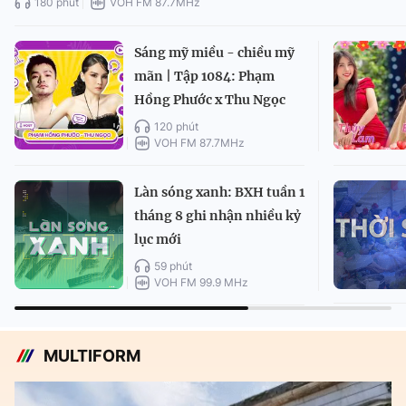
180 phút
VOH FM 87.7MHz
Sáng mỹ miều - chiều mỹ
mãn | Tập 1084: Phạm
Hồng Phước x Thu Ngọc
120 phút
VOH FM 87.7MHz
Làn sóng xanh: BXH tuần 1
tháng 8 ghi nhận nhiều kỷ
lục mới
59 phút
VOH FM 99.9 MHz
MULTIFORM