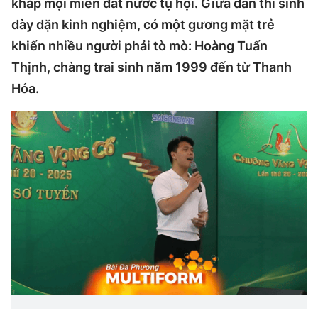
khắp mọi miền đất nước tụ hội. Giữa dàn thí sinh
dày dặn kinh nghiệm, có một gương mặt trẻ
khiến nhiều người phải tò mò: Hoàng Tuấn
Thịnh, chàng trai sinh năm 1999 đến từ Thanh
Hóa.