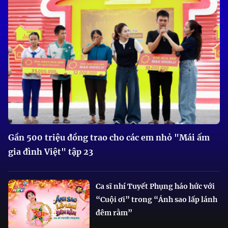
Gần 500 triệu đồng trao cho các em nhỏ "Mái ấm
gia đình Việt" tập 23
Ca sĩ nhí Tuyết Phụng háo hức với
“Cuội ơi” trong “Ánh sao lấp lánh
đêm rằm”