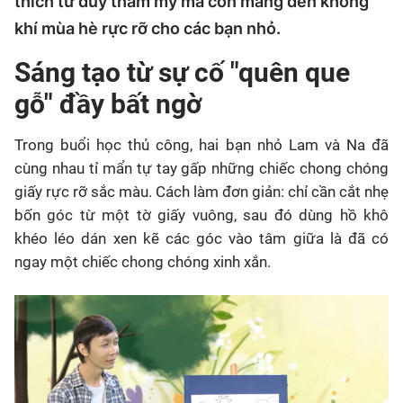
thích tư duy thẩm mỹ mà còn mang đến không
khí mùa hè rực rỡ cho các bạn nhỏ.
Sáng tạo từ sự cố "quên que
gỗ" đầy bất ngờ
Trong buổi học thủ công, hai bạn nhỏ Lam và Na đã
cùng nhau tỉ mẩn tự tay gấp những chiếc chong chóng
giấy rực rỡ sắc màu. Cách làm đơn giản: chỉ cần cắt nhẹ
bốn góc từ một tờ giấy vuông, sau đó dùng hồ khô
khéo léo dán xen kẽ các góc vào tâm giữa là đã có
ngay một chiếc chong chóng xinh xắn.