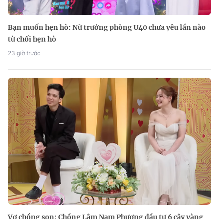
Bạn muốn hẹn hò: Nữ trưởng phòng U40 chưa yêu lần nào
từ chối hẹn hò
23 giờ trước
Vợ chồng son: Chồng Lâm Nam Phương đầu tư 6 cây vàng