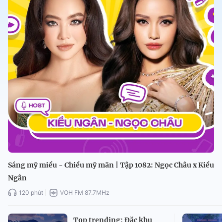
Sáng mỹ miều - Chiều mỹ mãn | Tập 1082: Ngọc Châu x Kiều
Ngân
120 phút
VOH FM 87.7MHz
Top trending: Đặc khu