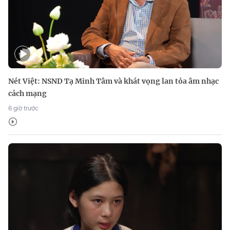
Nét Việt: NSND Tạ Minh Tâm và khát vọng lan tỏa âm nhạc
cách mạng
6 giờ trước