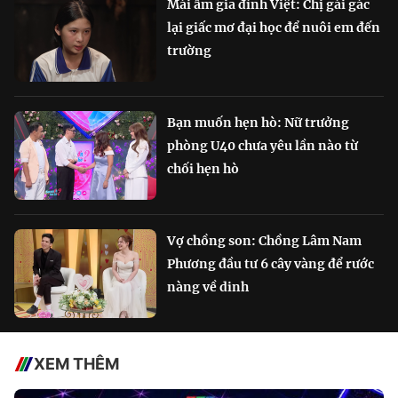
Mái ấm gia đình Việt: Chị gái gác
lại giấc mơ đại học để nuôi em đến
trường
Bạn muốn hẹn hò: Nữ trưởng
phòng U40 chưa yêu lần nào từ
chối hẹn hò
Vợ chồng son: Chồng Lâm Nam
Phương đầu tư 6 cây vàng để rước
nàng về dinh
XEM THÊM