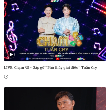
LIVE: Chạm 5S - Gặp gỡ "Phù thủy giai điệu" Tuấn Cry