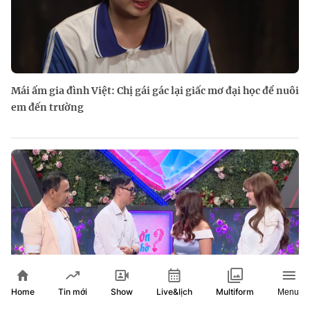
Mái ấm gia đình Việt: Chị gái gác lại giấc mơ đại học để nuôi
em đến trường
Home
Show
Live&lịch
Tin mới
Multiform
Menu