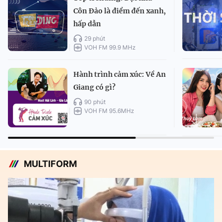
Côn Đảo là điểm đến xanh,
hấp dẫn
29 phút
VOH FM 99.9 MHz
Hành trình cảm xúc: Về An
Giang có gì?
90 phút
VOH FM 95.6MHz
MULTIFORM