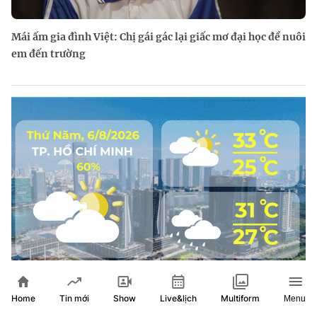
Mái ấm gia đình Việt: Chị gái gác lại giấc mơ đại học để nuôi
em đến trường
Dự báo thời tiết ngày 6/8/2026 | TP. Hồ Chí Minh đề phòng
Home
Show
Live&lịch
Tin mới
Multiform
Menu
mưa dông, lốc, sét chiều tối