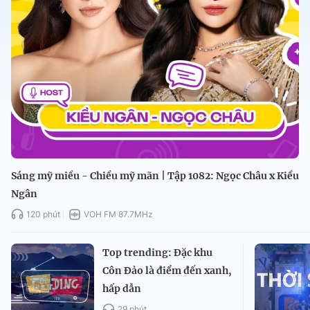
Sáng mỹ miều - Chiều mỹ mãn | Tập 1082: Ngọc Châu x Kiều
Ngân
120 phút
VOH FM 87.7MHz
Top trending: Đặc khu
Côn Đảo là điểm đến xanh,
hấp dẫn
29 phút