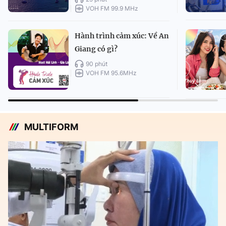
VOH FM 99.9 MHz
Hành trình cảm xúc: Về An
Giang có gì?
90 phút
VOH FM 95.6MHz
MULTIFORM