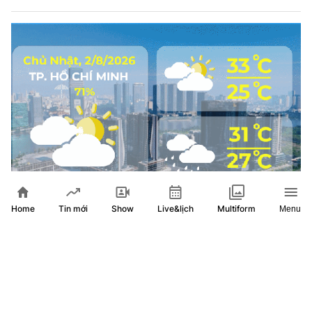
Home
Show
Live&lịch
Tin mới
Multiform
Menu
Dự báo thời tiết ngày 2/8/2026 | TP. Hồ Chí Minh có mây, có
mưa rào và dông vài nơi