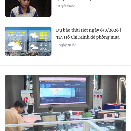
trường
18 giờ trước
Dự báo thời tiết ngày 6/8/2026 |
TP. Hồ Chí Minh đề phòng mưa
dông, lốc, sét chiều tối
1 ngày trước