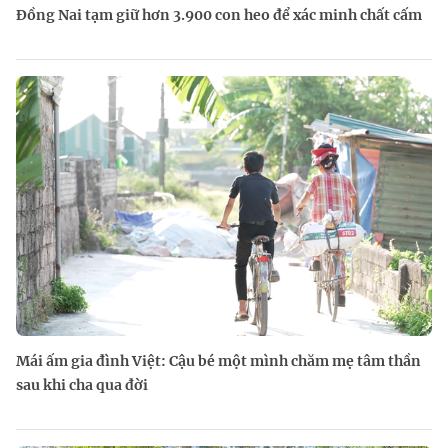
Đồng Nai tạm giữ hơn 3.900 con heo để xác minh chất cấm
Mái ấm gia đình Việt: Cậu bé một mình chăm mẹ tâm thần
sau khi cha qua đời