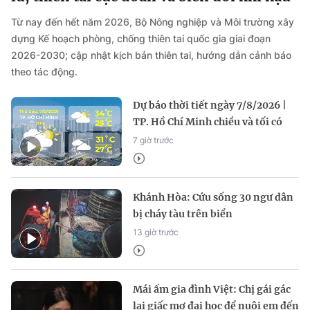
Từ nay đến hết năm 2026, Bộ Nông nghiệp và Môi trường xây
dựng Kế hoạch phòng, chống thiên tai quốc gia giai đoạn
2026-2030; cập nhật kịch bản thiên tai, hướng dẫn cảnh báo
theo tác động.
Dự báo thời tiết ngày 7/8/2026 |
TP. Hồ Chí Minh chiều và tối có
mưa rào và dông rải rác
7 giờ trước
Khánh Hòa: Cứu sống 30 ngư dân
bị cháy tàu trên biển
13 giờ trước
Mái ấm gia đình Việt: Chị gái gác
lại giấc mơ đại học để nuôi em đến