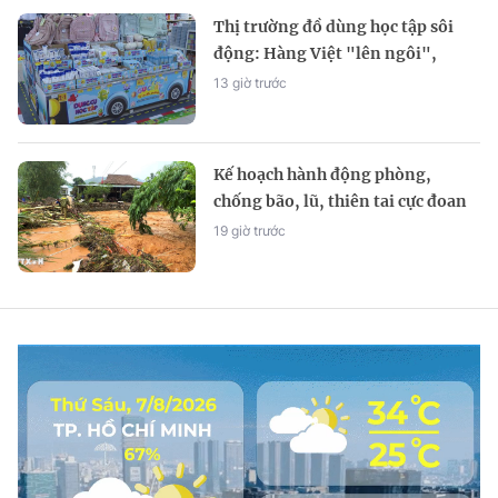
Thị trường đồ dùng học tập sôi
động: Hàng Việt "lên ngôi",
chiếm hơn 80% thị phần
13 giờ trước
Kế hoạch hành động phòng,
chống bão, lũ, thiên tai cực đoan
và biến đổi khí hậu
19 giờ trước