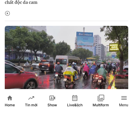
chất độc da cam
Home
Show
Live&lịch
Tin mới
Multiform
Menu
TP. Hồ Chí Minh và Nam Bộ chuẩn bị bước vào tuần mưa
dông liên tiếp