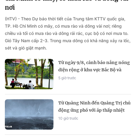
nơi
(HTV) - Theo Dự báo thời tiết của Trung tâm KTTV quốc gia,
TP. Hồ Chí Minh có mây, có mưa rào và dông vài nơi; riêng
chiều và tối có mưa rào và dông rải rác, cục bộ có nơi mưa to.
Gió Tây Nam cấp 2-3. Trong mưa dông có khả năng xảy ra lốc,
sét và gió giật mạnh.
Từ ngày 9/8, cảnh báo nắng nóng
diện rộng ở khu vực Bắc Bộ và
Trung Bộ
5 giờ trước
Từ Quảng Ninh đến Quảng Trị chủ
động ứng phó với áp thấp nhiệt
đới
10 giờ trước