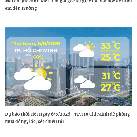
Mái ấm gia đình Việt: Chị gái gác lại giấc mơ đại học để nuôi
em đến trường
Dự báo thời tiết ngày 6/8/2026 | TP. Hồ Chí Minh đề phòng
mưa dông, lốc, sét chiều tối