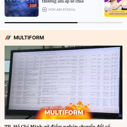
thương ấm áp sẻ chia
VOH AM 610KHz
MULTIFORM
TP. Hồ Chí Minh gỡ điểm nghẽn chuyển đổi số,