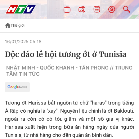
Thế giới
16/01/2025 05:18
Độc đáo lễ hội tương ớt ở Tunisia
NHẬT MINH - QUỐC KHANH - TẤN PHONG // TRUNG
TÂM TIN TỨC
Tương ớt Harissa bắt nguồn từ chữ "haras" trong tiếng
Ả Rập có nghĩa là "xay". Nguyên liệu chính là ớt Baklouti,
ngoài ra còn có có tỏi, giấm và một số gia vị khác.
Harissa xuất hiện trong bữa ăn hàng ngày của người
Tunisia, từ nhà hàng cho đến quán ăn bình dân.