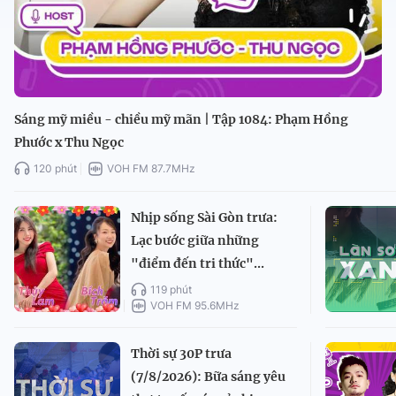
Sáng mỹ miều - chiều mỹ mãn | Tập 1084: Phạm Hồng
Phước x Thu Ngọc
120 phút
VOH FM 87.7MHz
Nhịp sống Sài Gòn trưa:
Lạc bước giữa những
"điểm đến tri thức"...
119 phút
VOH FM 95.6MHz
Thời sự 30P trưa
(7/8/2026): Bữa sáng yêu