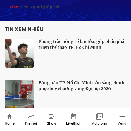
Live
Kịch: Người giúp việc
TIN XEM NHIỀU
Phong trào bóng rổ lan tỏa, góp phần phát
triển thể thao TP. Hồ Chí Minh
Bóng bàn TP. Hồ Chí Minh sẵn sàng chinh
phục huy chương vàng Đại hội 2026
Home
Show
Live&lịch
Tin mới
Multiform
Menu
HLV Kim Sang Sik hài lòng với màn trình
diễn của tuyển Việt Nam