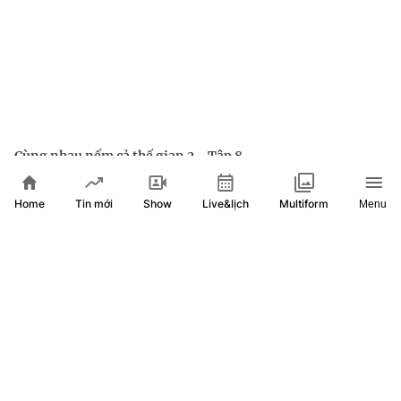
Cùng nhau nếm cả thế gian 2 - Tập 8
Home
Show
Live&lịch
Tin mới
Multiform
Menu