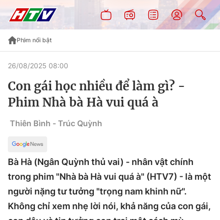
Phim nổi bật
26/08/2025 08:00
Con gái học nhiều để làm gì? -
Phim Nhà bà Hà vui quá à
Thiên Bình - Trúc Quỳnh
Bà Hà (Ngân Quỳnh thủ vai) - nhân vật chính
trong phim "Nhà bà Hà vui quá à" (HTV7) - là một
người nặng tư tưởng "trọng nam khinh nữ".
Không chỉ xem nhẹ lời nói, khả năng của con gái,