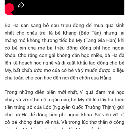
Bà Hà sẵn sàng bỏ sáu triệu đồng để mua quà sinh
nhật cho cháu trai là bé Khang (Bảo Tân) nhưng lại
mắng mỏ không thương tiếc bé My (Tăng Gia Hân) khi
cô bé xin cha mẹ ba triệu đồng đóng phí học ngoại
khóa. Cho rằng con gái không cần học nhiều, bà Hà đã
lên kế hoạch học nghề và đi xuất khẩu lao động cho bé
My, bất chấp ước mơ của cô bé và ý muốn được lo liệu
chu toàn, cho con học đến nơi đến chốn của Hằng.
Trong những diễn biến mới nhất, vì quá đam mê học
nhảy và vì sợ bà nội ngăn cản, bé My đã lén lấy ba triệu
tiền trúng số của Lộc (Nguyễn Quốc Trường Thịnh) gửi
cho bà Hà để đóng tiền phí ngoại khóa. Sự việc vỡ lở,
cô bé không dám về nhà. Và trong lúc thơ thẩn ở công