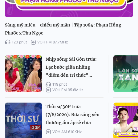
Sáng mỹ miều - chiều mỹ mãn | Tập 1084: Phạm Hồng
Phước x Thu Ngọc
120 phút
VOH FM 87.7MHz
Nhịp sống Sài Gòn trưa:
Lạc bước giữa những
"điểm đến tri thức"...
119 phút
VOH FM 95.6MHz
Thời sự 30P trưa
(7/8/2026): Bữa sáng yêu
thương ấm áp sẻ chia
VOH AM 610KHz