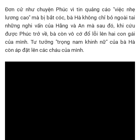
Đơn cử như chuyện Phúc vì tin quảng cáo "việc nhẹ
lương cao" mà bị bắt cóc, bà Hà không chỉ bỏ ngoài tai
những nghi vấn của Hằng và An mà sau đó, khi cứu
được Phúc trở về, bà còn vô cớ đổ lỗi lên hai con gái
của mình. Tư tưởng "trọng nam khinh nữ" của bà Hà
còn áp đặt lên các cháu của mình.