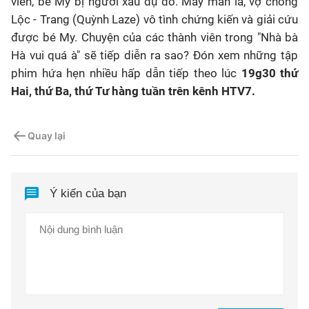
viên, bé My bị người xấu dụ dỗ. May mắn là, vợ chồng
Lộc - Trang (Quỳnh Laze) vô tình chứng kiến và giải cứu
được bé My. Chuyện của các thành viên trong "Nhà bà
Hà vui quá à" sẽ tiếp diễn ra sao? Đón xem những tập
phim hứa hẹn nhiều hấp dẫn tiếp theo lúc
19g30 thứ
Hai, thứ Ba, thứ Tư hàng tuần trên kênh HTV7.
Quay lại
Ý kiến của bạn