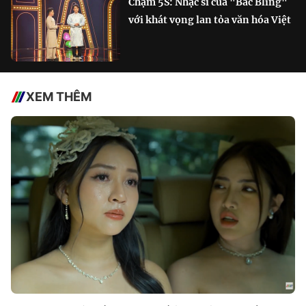
Chạm 5S: Nhạc sĩ của "Bắc Bling"
với khát vọng lan tỏa văn hóa Việt
XEM THÊM