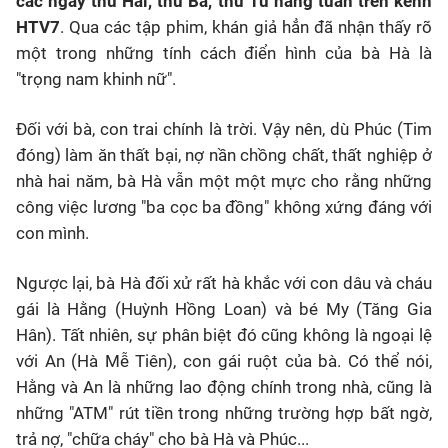
các ngày thứ Hai, thứ Ba, thứ Tư hàng tuần trên kênh
HTV7
. Qua các tập phim, khán giả hẳn đã nhận thấy rõ
một trong những tính cách điển hình của bà Hà là
"trọng nam khinh nữ".
Đối với bà, con trai chính là trời. Vậy nên, dù Phúc (Tim
đóng) làm ăn thất bại, nợ nần chồng chất, thất nghiệp ở
nhà hai năm, bà Hà vẫn một một mực cho rằng những
công việc lương "ba cọc ba đồng" không xứng đáng với
con mình.
Ngược lại, bà Hà đối xử rất hà khắc với con dâu và cháu
gái là Hằng (Huỳnh Hồng Loan) và bé My (Tăng Gia
Hân). Tất nhiên, sự phân biệt đó cũng không là ngoại lệ
với An (Hà Mễ Tiên), con gái ruột của bà. Có thể nói,
Hằng và An là những lao động chính trong nhà, cũng là
những "ATM" rút tiền trong những trường hợp bất ngờ,
trả nợ, "chữa cháy" cho bà Hà và Phúc...