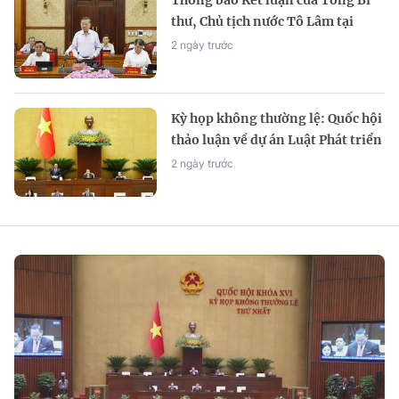
Thông báo Kết luận của Tổng Bí
thư, Chủ tịch nước Tô Lâm tại
Phiên họp BCĐ Trung ương thực
2 ngày trước
hiện Nghị quyết 57
Kỳ họp không thường lệ: Quốc hội
thảo luận về dự án Luật Phát triển
đô thị
2 ngày trước