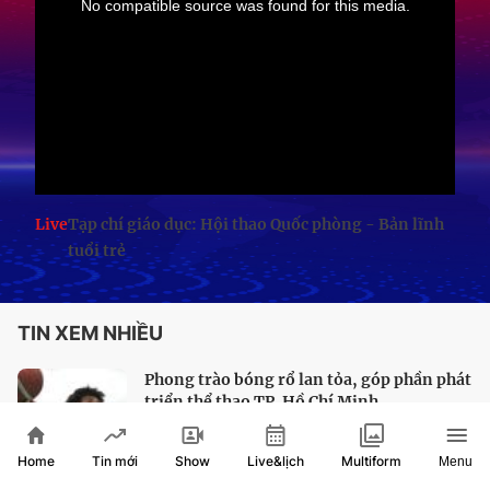
Live
Tạp chí giáo dục: Hội thao Quốc phòng - Bản lĩnh
tuổi trẻ
TIN XEM NHIỀU
Phong trào bóng rổ lan tỏa, góp phần phát
triển thể thao TP. Hồ Chí Minh
Home
Show
Live&lịch
Tin mới
Multiform
Menu