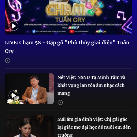
LIVE: Chạm 5S - Gặp gỡ "Phù thủy giai điệu" Tuấn
Cry
Nét Việt: NSND Tạ Minh Tâm và
khát vọng lan tỏa âm nhạc cách
mạng
Mái ấm gia đình Việt: Chị gái gác
lại giấc mơ đại học để nuôi em đến
trường