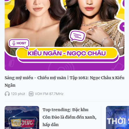
Sáng mỹ miều - Chiều mỹ mãn | Tập 1082: Ngọc Châu x Kiều
Ngân
120 phút
VOH FM 87.7MHz
Top trending: Đặc khu
Côn Đảo là điểm đến xanh,
hấp dẫn