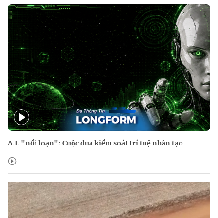
A.I. "nổi loạn": Cuộc đua kiểm soát trí tuệ nhân tạo