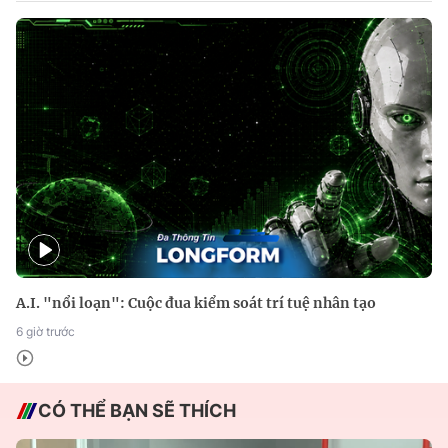
A.I. "nổi loạn": Cuộc đua kiểm soát trí tuệ nhân tạo
6 giờ trước
CÓ THỂ BẠN SẼ THÍCH