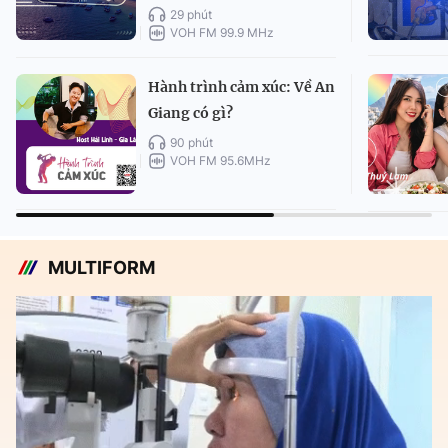
29 phút
VOH FM 99.9 MHz
Hành trình cảm xúc: Về An
Giang có gì?
90 phút
VOH FM 95.6MHz
MULTIFORM