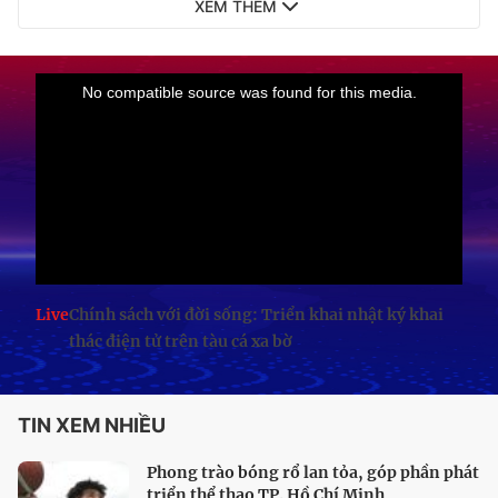
XEM THÊM
Live
Chính sách với đời sống: Triển khai nhật ký khai
thác điện tử trên tàu cá xa bờ
TIN XEM NHIỀU
Phong trào bóng rổ lan tỏa, góp phần phát
triển thể thao TP. Hồ Chí Minh