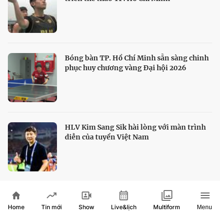
Bóng bàn TP. Hồ Chí Minh sẵn sàng chinh
phục huy chương vàng Đại hội 2026
HLV Kim Sang Sik hài lòng với màn trình
diễn của tuyển Việt Nam
Thủ môn Vozinha mở chương mới trong
sự nghiệp tại Chile
Home
Show
Live&lịch
Tin mới
Multiform
Menu