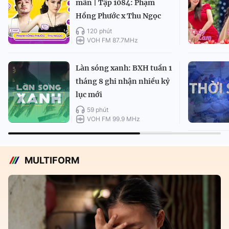
mãn | Tập 1084: Phạm
Hồng Phước x Thu Ngọc
120 phút
VOH FM 87.7MHz
Làn sóng xanh: BXH tuần 1
tháng 8 ghi nhận nhiều kỷ
lục mới
59 phút
VOH FM 99.9 MHz
MULTIFORM