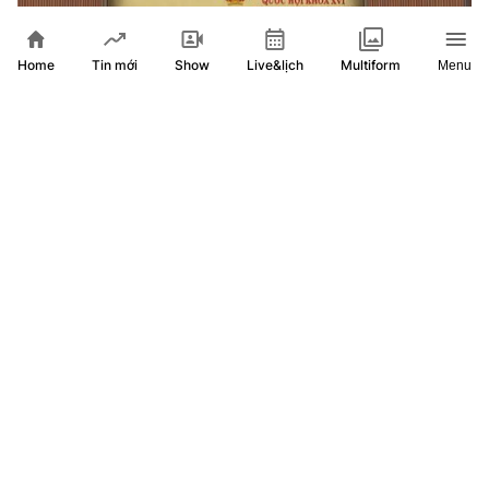
Home
Show
Live&lịch
Tin mới
Multiform
Menu
Quốc hội nghe báo cáo về sửa đổi 05 luật