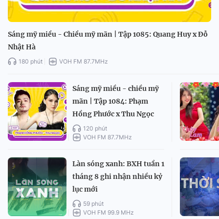
Sáng mỹ miều - Chiều mỹ mãn | Tập 1085: Quang Huy x Đỗ
Nhật Hà
180 phút
VOH FM 87.7MHz
Sáng mỹ miều - chiều mỹ
mãn | Tập 1084: Phạm
Hồng Phước x Thu Ngọc
120 phút
VOH FM 87.7MHz
Làn sóng xanh: BXH tuần 1
tháng 8 ghi nhận nhiều kỷ
lục mới
59 phút
VOH FM 99.9 MHz