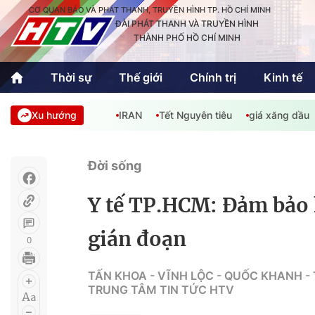
CƠ QUAN BÁO VÀ PHÁT THANH, TRUYỀN HÌNH TP. HỒ CHÍ MINH
ĐÀI PHÁT THANH VÀ TRUYỀN HÌNH
THÀNH PHỐ HỒ CHÍ MINH
Thời sự
Thế giới
Chính trị
Kinh tế
Xu hướng
IRAN
Tết Nguyên tiêu
giá xăng dầu
Thời sự
Thể thao
Văn hóa - G
Trong nước
Trong nướ
Đời sống
Quốc tế
Quốc tế
Y tế TP.HCM: Đảm bảo
An Sinh
Sách hay cuối tuần
Thế giới
gián đoạn
0
Kinh doanh
Công nghệ
Phóng sự
TẤN KHOA - VĨNH LỘC - QUỐC KHANH -
TRUNG TÂM TIN TỨC HTV