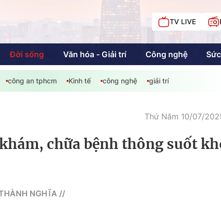
TV LIVE
Đời sống
Văn hóa - Giải trí
Công nghệ
Sức
công an tphcm
Kinh tế
công nghệ
giải trí
iải trí
Giáo dục
Kinh tế
Chí
c
Thứ Năm 10/07/2025
 khám, chữa bệnh thông suốt k
Sức khỏe
Đời sống
Khán giả HTV
Chuyện chúng tôi
 THÀNH NGHĨA //