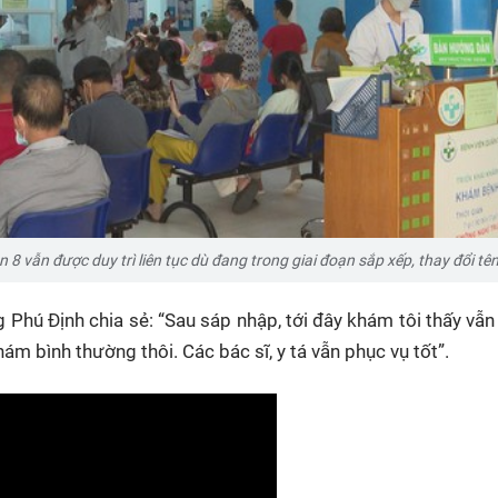
8 vẫn được duy trì liên tục dù đang trong giai đoạn sắp xếp, thay đổi tê
Phú Định chia sẻ: “Sau sáp nhập, tới đây khám tôi thấy vẫn
hám bình thường thôi. Các bác sĩ, y tá vẫn phục vụ tốt”.