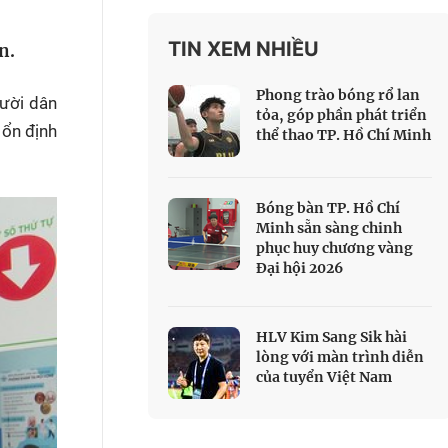
 Thể thao
TIN XEM NHIỀU
n.
c đua xe đạp
 Truyền hình
Phong trào bóng rổ lan
gười dân
c đua offroad
tỏa, góp phần phát triển
 ổn định
thể thao TP. Hồ Chí Minh
V
 Games 33
Bóng bàn TP. Hồ Chí
Minh sẵn sàng chinh
phục huy chương vàng
Đại hội 2026
HLV Kim Sang Sik hài
lòng với màn trình diễn
của tuyển Việt Nam