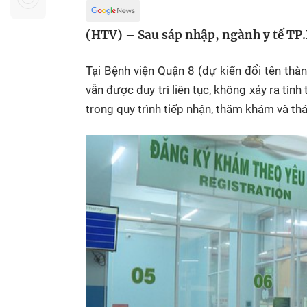
Sự kiện quan tâm
Chuyên đề
HTV Show
(HTV) – Sau sáp nhập, ngành y tế TP
Không gian văn hóa
Thành phố
Hồ Chí Minh
ngủ
Tại Bệnh viện Quận 8 (dự kiến đổi tên th
Chuyển đổi số
Chậm
vẫn được duy trì liên tục, không xảy ra tì
Bé xem gì
trong quy trình tiếp nhận, thăm khám và thái
Mái ấm gia
Việt
Các show 
Các chương
khác