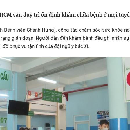
HTV Phim
HTV Sự kiện
HTV
.HCM vẫn duy trì ổn định khám chữa bệnh ở mọi tuyế
 không
Phim truyền hình
Made By Vietnam
Cuộ
Cúp
Phim tài liệu
Ngày hội HTV
ành Bệnh viện Chánh Hưng), công tác chăm sóc sức khỏe n
Cuộ
Innovation Fest
nh trạng gián đoạn. Người dân đến khám bệnh đều ghi nhận sự
HT
 độ phục vụ tận tình của đội ngũ y bác sĩ.
Chung một tấm
SEA
 đình
lòng
khác
 trình