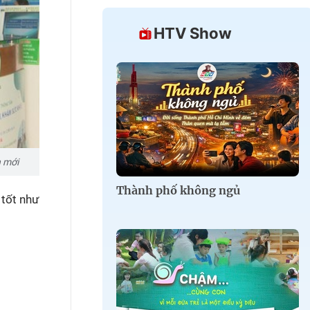
HTV Show
n mới
Thành phố không ngủ
 tốt như