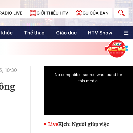
RADIO LIVE
GIỚI THIỆU HTV
GU CỦA BẠN
 khỏe
Thể thao
Giáo dục
HTV Show
nh trị
Multimedia
Multiform
Longform
NewZgraphic
, 10:30
Doanh nhân Sài
Gòn
hông
Các trang liên kết
Live
Kịch: Người giúp việc