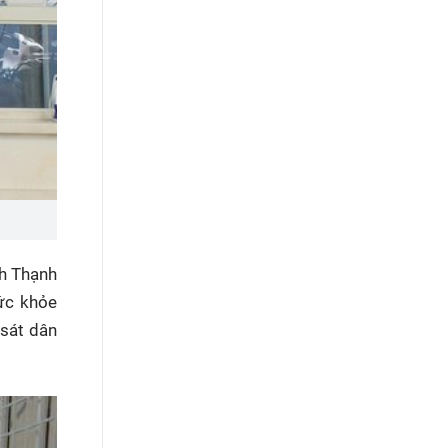
nh Thạnh
ức khỏe
 sát dân