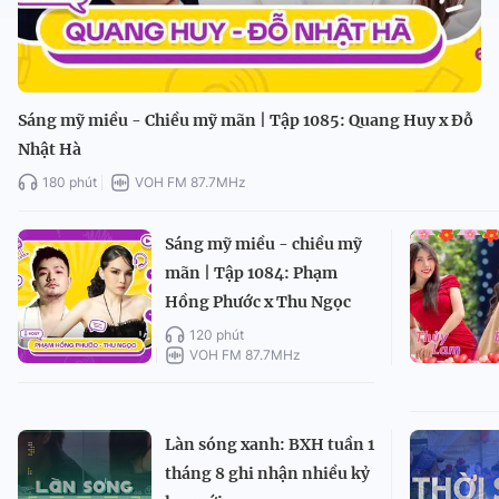
Sáng mỹ miều - Chiều mỹ mãn | Tập 1085: Quang Huy x Đỗ
Nhật Hà
180 phút
VOH FM 87.7MHz
Sáng mỹ miều - chiều mỹ
mãn | Tập 1084: Phạm
Hồng Phước x Thu Ngọc
120 phút
VOH FM 87.7MHz
Làn sóng xanh: BXH tuần 1
tháng 8 ghi nhận nhiều kỷ