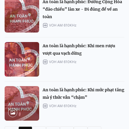
An toàn là hạnh phúc: Đường Cộng Hòa
“đảo chiều” làn xe - Đi đúng để về an
toàn
VOH AM 610KHz
An toàn là hạnh phúc: Khi men rượu
vượt qua vạch dừng
VOH AM 610KHz
An toàn là hạnh phúc: Khi mức phạt tăng
mà ý thức vẫn “chậm”
VOH AM 610KHz