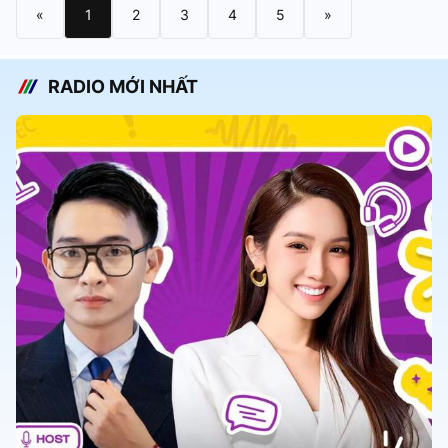
«
1
2
3
4
5
»
RADIO MỚI NHẤT