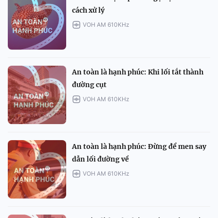
cách xử lý
VOH AM 610KHz
An toàn là hạnh phúc: Khi lối tắt thành
đường cụt
VOH AM 610KHz
An toàn là hạnh phúc: Đừng để men say
dẫn lối đường về
VOH AM 610KHz