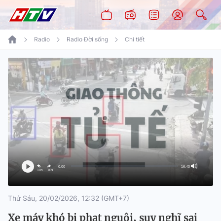
Radio
Radio Đời sống
Chi tiết
0:00
16:43
10s
10s
Thứ Sáu, 20/02/2026, 12:32 (GMT+7)
Xe máy khó bị phạt nguội, suy nghĩ sai