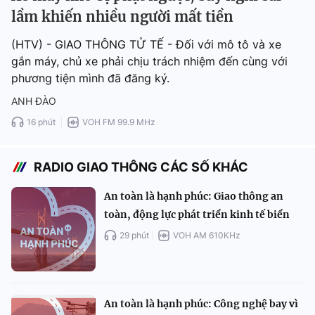
lầm khiến nhiều người mất tiền
(HTV) - GIAO THÔNG TỬ TẾ - Đối với mô tô và xe
gắn máy, chủ xe phải chịu trách nhiệm đến cùng với
phương tiện mình đã đăng ký.
ANH ĐÀO
16 phút
VOH FM 99.9 MHz
RADIO GIAO THÔNG CÁC SỐ KHÁC
An toàn là hạnh phúc: Giao thông an
toàn, động lực phát triển kinh tế biển
29 phút
VOH AM 610KHz
An toàn là hạnh phúc: Công nghệ bay vì