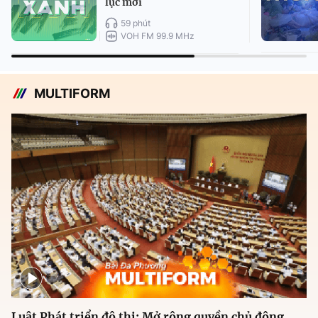
lục mới
59 phút
VOH FM 99.9 MHz
MULTIFORM
Luật Phát triển đô thị: Mở rộng quyền chủ động