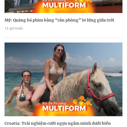
Mỹ: Quảng bá phim bằng “căn phòng” lơ lửng giữa trời
13 giờ trước
Croatia: Trải nghiệm cưỡi ngựa ngâm mình dưới biển