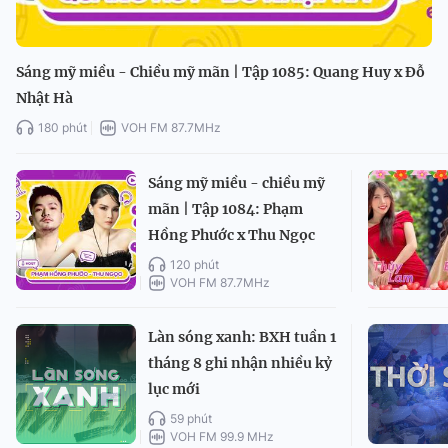
Sáng mỹ miều - Chiều mỹ mãn | Tập 1085: Quang Huy x Đỗ
Nhật Hà
180 phút
VOH FM 87.7MHz
Sáng mỹ miều - chiều mỹ
mãn | Tập 1084: Phạm
Hồng Phước x Thu Ngọc
120 phút
VOH FM 87.7MHz
Làn sóng xanh: BXH tuần 1
tháng 8 ghi nhận nhiều kỷ
lục mới
59 phút
VOH FM 99.9 MHz