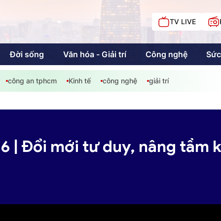
TV LIVE
Đời sống
Văn hóa - Giải trí
Công nghệ
Sức
công an tphcm
Kinh tế
công nghệ
giải trí
iải trí
Giáo dục
Kinh tế
Chí
c
 | Đổi mới tư duy, nâng tầm ki
Sức khỏe
Đời sống
Khán giả HTV
Chuyện chúng tôi