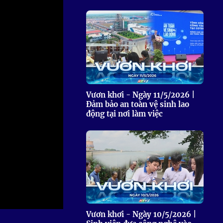
 Thể thao
c đua xe đạp
 Truyền hình
c đua offroad
V
 Games 33
Vươn khơi - Ngày 11/5/2026 |
Đảm bảo an toàn vệ sinh lao
động tại nơi làm việc
Vươn khơi - Ngày 10/5/2026 |