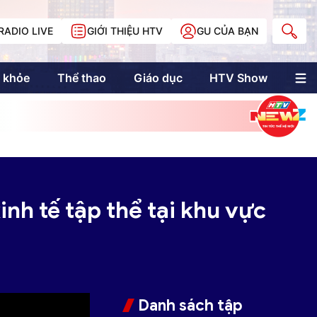
RADIO LIVE
GIỚI THIỆU HTV
GU CỦA BẠN
 khỏe
Thể thao
Giáo dục
HTV Show
nh trị
Multimedia
Multiform
Longform
NewZgraphic
Doanh nhân Sài
Gòn
nh tế tập thể tại khu vực
Các trang liên kết
Danh sách tập