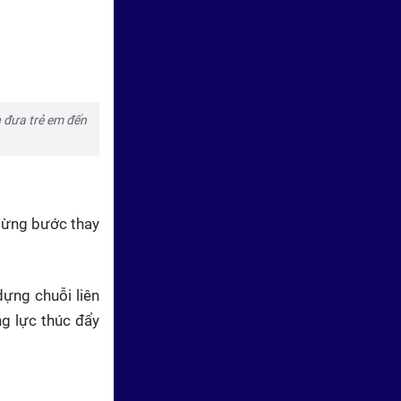
Vươn khơi - Ngày 7/5/2026 |
Khu vực phía Đông TP. Hồ Chí
Minh thúc đẩy kinh tế văn hóa
h đưa trẻ em đến
 từng bước thay
Vươn khơi - Ngày 6/5/2026 |
Tiêu dùng nội địa tiếp tục phục
hồi
dựng chuỗi liên
ng lực thúc đẩy