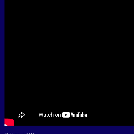
Sự kiện quan tâm
Chuyên đề
HTV Show
Không gian văn hóa
Thành phố
Hồ Chí Minh
ngủ
Chuyển đổi số
Chậm
Bé xem gì
Mái ấm gia
Việt
Các show 
Các chương
khác