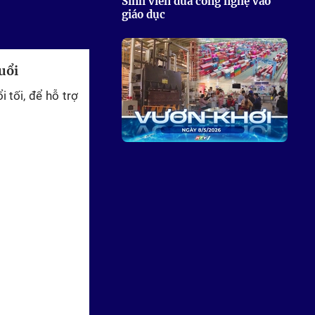
Sinh viên đưa công nghệ vào
giáo dục
uổi
 tối, để hỗ trợ
Vươn khơi - Ngày 8/5/2026 |
Việt Nam hướng tới trở thành
trung tâm logistics khu vực