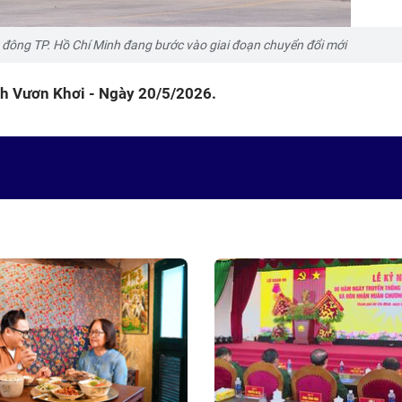
a đông TP. Hồ Chí Minh đang bước vào giai đoạn chuyển đổi mới
ình Vươn Khơi - Ngày 20/5/2026.