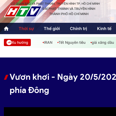
CƠ QUAN BÁO VÀ PHÁT THANH, TRUYỀN HÌNH TP. HỒ CHÍ MINH
ĐÀI PHÁT THANH VÀ TRUYỀN HÌNH
THÀNH PHỐ HỒ CHÍ MINH
Thời sự
Thế giới
Chính trị
Kinh tế
Xu hướng
IRAN
Tết Nguyên tiêu
giá xăng dầu
Thời sự
Thể thao
Văn hóa - G
Trong nước
Trong nướ
Quốc tế
Quốc tế
Vươn khơi - Ngày 20/5/2026
An Sinh
Sách hay cuối tuần
Thế giới
phía Đông
Kinh doanh
Công nghệ
Phóng sự