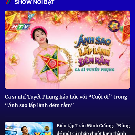
SHOW NỔI BẬT
Ca sĩ nhí Tuyết Phụng háo hức với “Cuội ơi” trong
“Ánh sao lấp lánh đêm rằm”
Biên tập Trần Minh Cường: “Đừng
để một cú nhấp chuột biến thành