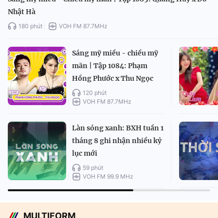
Nhật Hà
180 phút
VOH FM 87.7MHz
Sáng mỹ miều - chiều mỹ
mãn | Tập 1084: Phạm
Hồng Phước x Thu Ngọc
120 phút
VOH FM 87.7MHz
Làn sóng xanh: BXH tuần 1
tháng 8 ghi nhận nhiều kỷ
lục mới
59 phút
VOH FM 99.9 MHz
MULTIFORM