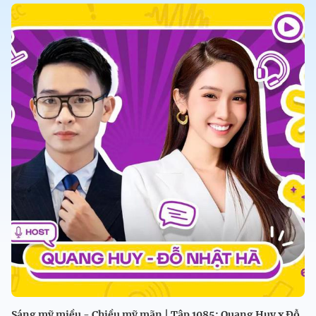
Sáng mỹ miều - Chiều mỹ mãn | Tập 1085: Quang Huy x Đỗ