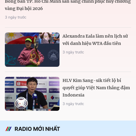
Bóng bàn TP. Hồ Chí Minh sẵn sàng chinh phục huy chương
vàng Đại hội 2026
3 ngày trước
Alexandra Eala làm nên lịch sử
với danh hiệu WTA đầu tiên
3 ngày trước
HLV Kim Sang-sik tiết lộ bí
quyết giúp Việt Nam thắng đậm
Indonesia
3 ngày trước
RADIO MỚI NHẤT