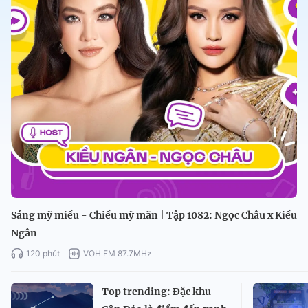
Sáng mỹ miều - Chiều mỹ mãn | Tập 1082: Ngọc Châu x Kiều
Ngân
120 phút
VOH FM 87.7MHz
Top trending: Đặc khu