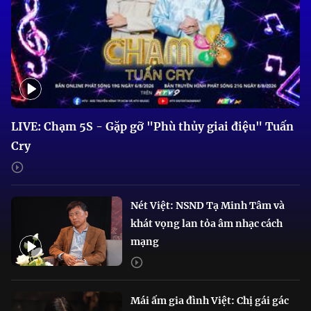
LIVE: Chạm 5S - Gặp gỡ "Phù thủy giai điệu" Tuấn
Cry
Nét Việt: NSND Tạ Minh Tâm và
khát vọng lan tỏa âm nhạc cách
mạng
Mái ấm gia đình Việt: Chị gái gác