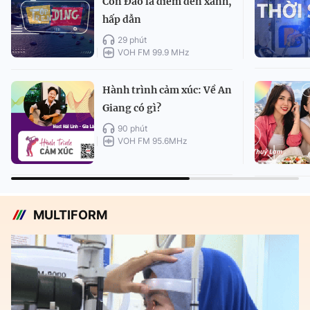
Côn Đảo là điểm đến xanh,
hấp dẫn
29 phút
VOH FM 99.9 MHz
Hành trình cảm xúc: Về An
Giang có gì?
90 phút
VOH FM 95.6MHz
MULTIFORM