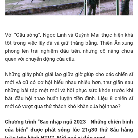
Với “Cầu sóng”, Ngọc Linh và Quỳnh Mai thực hiện khá
tốt trong việc lấy đà và giữ thăng bằng. Thiên Ân xung
phong lên trải nghiệm đầu tiên, nhưng cô nàng chưa
quen với chuyển động của cầu.
Những giây phút giải lao giữa giờ giúp cho các chiến sĩ
mới và cũ có cơ hội hiểu nhau nhiều hơn, thư giãn sau
những bài tập mệt mỏi và hồi phục sức khỏe trước khi
bắt đầu hội thao huấn luyện tiền đình. Liệu 8 chiến sĩ
mới có vượt qua thử thách khó khăn của hội thao?
Chương trình “Sao nhập ngũ 2023 - Những chiến binh
của biển” được phát sóng lúc 21g30 thứ Sáu hằng
tuần trên kênh HTV7. Mời quý vị đón xem!