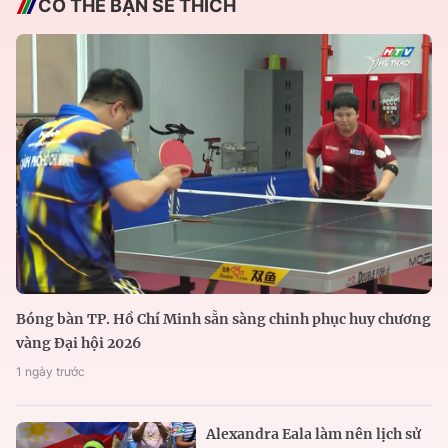
CÓ THỂ BẠN SẼ THÍCH
Bóng bàn TP. Hồ Chí Minh sẵn sàng chinh phục huy chương
vàng Đại hội 2026
1 ngày trước
Alexandra Eala làm nên lịch sử