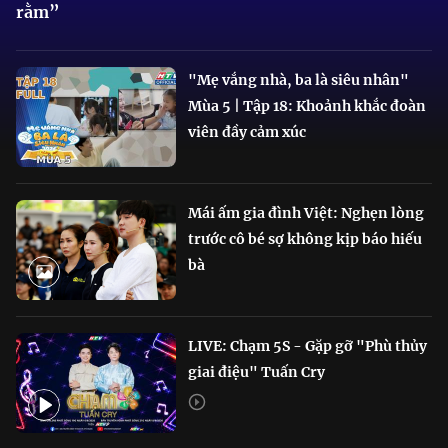
rằm”
"Mẹ vắng nhà, ba là siêu nhân"
Mùa 5 | Tập 18: Khoảnh khắc đoàn
viên đầy cảm xúc
Mái ấm gia đình Việt: Nghẹn lòng
trước cô bé sợ không kịp báo hiếu
bà
LIVE: Chạm 5S - Gặp gỡ "Phù thủy
giai điệu" Tuấn Cry