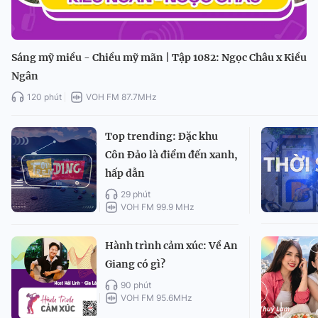
Sáng mỹ miều - Chiều mỹ mãn | Tập 1082: Ngọc Châu x Kiều
Ngân
120 phút
VOH FM 87.7MHz
Top trending: Đặc khu
Côn Đảo là điểm đến xanh,
hấp dẫn
29 phút
VOH FM 99.9 MHz
Hành trình cảm xúc: Về An
Giang có gì?
90 phút
VOH FM 95.6MHz