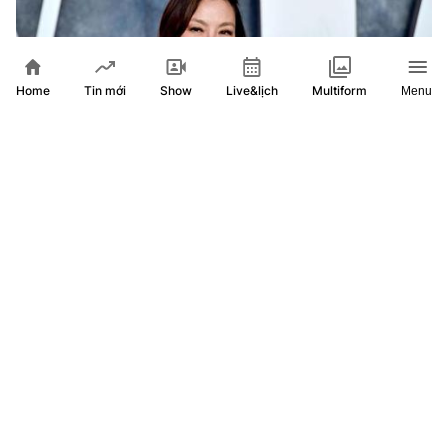
Home
Show
Live&lịch
Tin mới
Multiform
Menu
Michelle Yeoh được vinh danh tại Liên hoan phim Busan
sau 15 năm trở lại