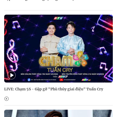
LIVE: Chạm 5S - Gặp gỡ "Phù thủy giai điệu" Tuấn Cry