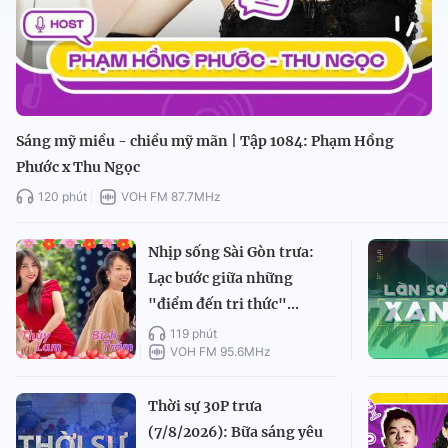
Sáng mỹ miều - chiều mỹ mãn | Tập 1084: Phạm Hồng
Phước x Thu Ngọc
120 phút
VOH FM 87.7MHz
Nhịp sống Sài Gòn trưa:
Lạc bước giữa những
"điểm đến tri thức"...
119 phút
VOH FM 95.6MHz
Thời sự 30P trưa
(7/8/2026): Bữa sáng yêu