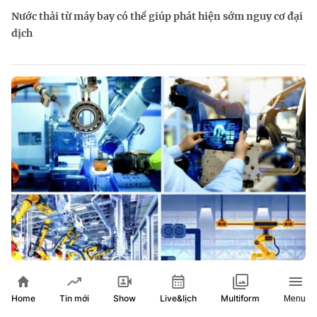
Nước thải từ máy bay có thể giúp phát hiện sớm nguy cơ đại
dịch
Đến năm 2030, Việt Nam làm chủ ít nhất 4 công nghệ chiến
lược
Home
Show
Live&lịch
Tin mới
Multiform
Menu