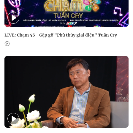
LIVE: Chạm 5S - Gặp gỡ "Phù thủy giai điệu" Tuấn Cry