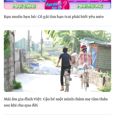
Bạn muốn hẹn hò: Cô gái tìm bạn trai phải biết yêu mèo
Mái ấm gia đình Việt: Cậu bé một mình chăm mẹ tâm thần
sau khi cha qua đời