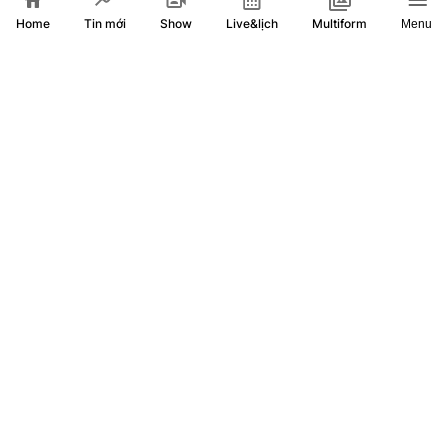
Home
Show
Live&lịch
Tin mới
Multiform
Menu
Khai mở không gian kết nối, phát huy lợi thế khu vực phía
Đông