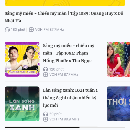
Sáng mỹ miều - Chiều mỹ mãn | Tập 1085: Quang Huy x Đỗ
Nhật Hà
180 phút
VOH FM 87.7MHz
Sáng mỹ miều - chiều mỹ
mãn | Tập 1084: Phạm
Hồng Phước x Thu Ngọc
120 phút
VOH FM 87.7MHz
Làn sóng xanh: BXH tuần 1
tháng 8 ghi nhận nhiều kỷ
lục mới
59 phút
VOH FM 99.9 MHz