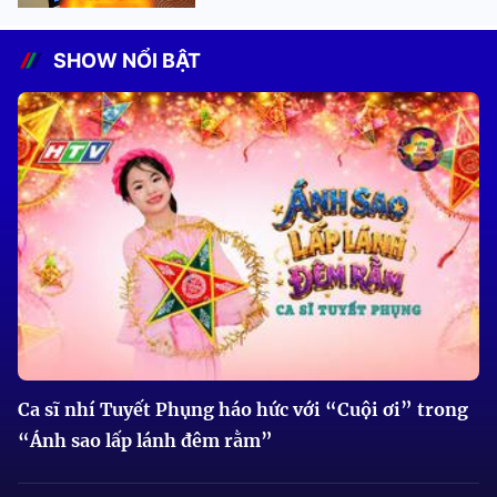
SHOW NỔI BẬT
Ca sĩ nhí Tuyết Phụng háo hức với “Cuội ơi” trong
“Ánh sao lấp lánh đêm rằm”