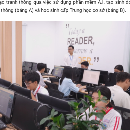
tạo tranh thông qua việc sử dụng phần mềm A.I. tạo sinh d
HTV Phim
HTV Sự kiện
HTV
thông (bảng A) và học sinh cấp Trung học cơ sở (bảng B).
 không
Phim truyền hình
Made By Vietnam
Cuộ
Cúp
Phim tài liệu
Ngày hội HTV
Cuộ
Innovation Fest
HT
Chung một tấm
SEA
 đình
lòng
khác
 trình