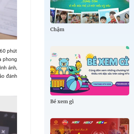
Chậm
 60 phút
và phong
ình ảnh,
hảo đánh
Bé xem gì