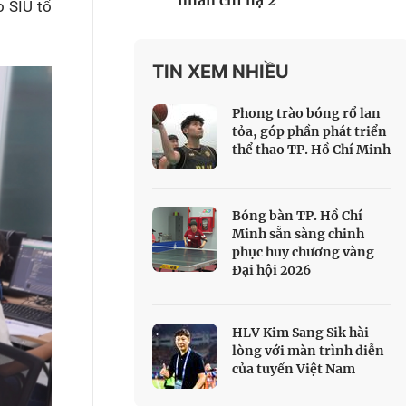
nhân chi hạ 2
o SIU tổ
 Thể thao
c đua xe đạp
 Truyền hình
TIN XEM NHIỀU
c đua offroad
Phong trào bóng rổ lan
V
tỏa, góp phần phát triển
thể thao TP. Hồ Chí Minh
 Games 33
Bóng bàn TP. Hồ Chí
Minh sẵn sàng chinh
phục huy chương vàng
Đại hội 2026
HLV Kim Sang Sik hài
lòng với màn trình diễn
của tuyển Việt Nam