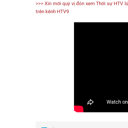
>>> Xin mời quý vị đón xem Thời sự HTV lú
trên kênh HTV9