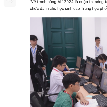
"Vẽ tranh cùng AI" 2024 là cuộc thi sáng 
Sự kiện quan tâm
Chuyên đề
HTV Show
chức dành cho học sinh cấp Trung học phổ 
Không gian văn hóa
Thành phố
Hồ Chí Minh
ngủ
Chuyển đổi số
Chậm
Bé xem gì
Mái ấm gia
Việt
Các show 
Các chương
khác