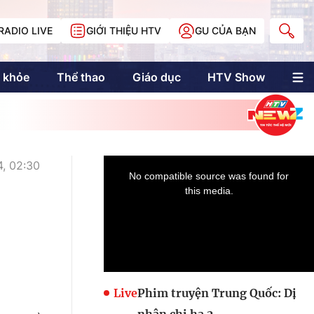
RADIO LIVE
GIỚI THIỆU HTV
GU CỦA BẠN
 khỏe
Thể thao
Giáo dục
HTV Show
nh trị
Multimedia
Multiform
Longform
NewZgraphic
, 02:30
Doanh nhân Sài
Gòn
Các trang liên kết
Live
Phim truyện Trung Quốc: Dị