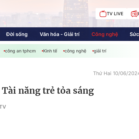
TV LIVE
Đời sống
Văn hóa - Giải trí
Công nghệ
Sức
công an tphcm
Kinh tế
công nghệ
giải trí
iải trí
Giáo dục
Kinh tế
Chí
c
Thứ Hai 10/06/2024
 Tài năng trẻ tỏa sáng
Sức khỏe
Đời sống
HTV
Khán giả HTV
Chuyện chúng tôi