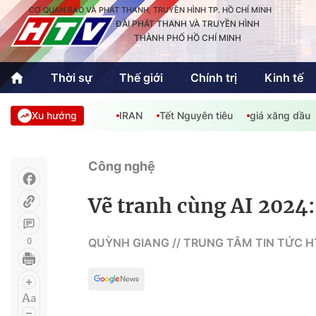
CƠ QUAN BÁO VÀ PHÁT THANH, TRUYỀN HÌNH TP. HỒ CHÍ MINH
ĐÀI PHÁT THANH VÀ TRUYỀN HÌNH
THÀNH PHỐ HỒ CHÍ MINH
Thời sự
Thế giới
Chính trị
Kinh tế
Xu hướng
IRAN
Tết Nguyên tiêu
giá xăng dầu
Thời sự
Thể thao
Văn hóa - G
Trong nước
Trong nướ
Công nghệ
Quốc tế
Quốc tế
Vẽ tranh cùng AI 2024:
An Sinh
Sách hay cuối tuần
Thế giới
0
QUỲNH GIANG // TRUNG TÂM TIN TỨC 
Kinh doanh
Công nghệ
Phóng sự