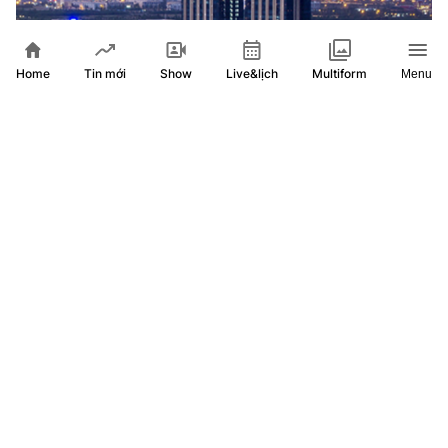
Home
Show
Live&lịch
Tin mới
Multiform
Menu
Khai mở không gian kết nối, phát huy lợi thế khu vực phía
Đông