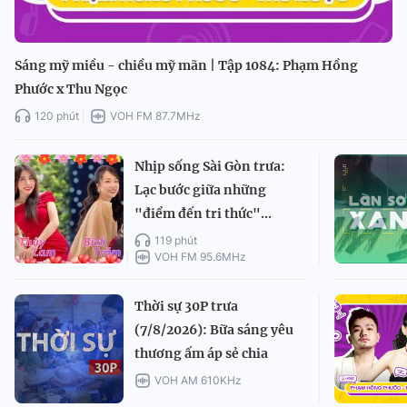
Sáng mỹ miều - chiều mỹ mãn | Tập 1084: Phạm Hồng
Phước x Thu Ngọc
120 phút
VOH FM 87.7MHz
Nhịp sống Sài Gòn trưa:
Lạc bước giữa những
"điểm đến tri thức"...
119 phút
VOH FM 95.6MHz
Thời sự 30P trưa
(7/8/2026): Bữa sáng yêu
thương ấm áp sẻ chia
VOH AM 610KHz