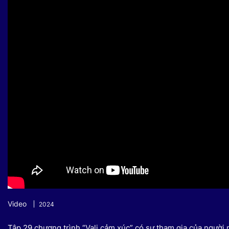
Sự kiện quan tâm
Chuyên đề
HTV Show
Không gian văn hóa
Thành phố
Hồ Chí Minh
ngủ
Chuyển đổi số
Chậm
Bé xem gì
Mái ấm gia
Việt
Các show 
Các chương
khác
Video
2024
Tập 29 chương trình “Vali cảm xúc” có sự tham gia của ngư