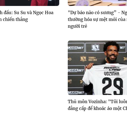
ch đấu: Su Su và Ngọc Hoa
"Dự báo não có sương” - N
h chiến thắng
thường hóa sự mệt mỏi của 
người trẻ
Thủ môn Vozinha: "Tôi luô
đẳng cấp để khoác áo một C