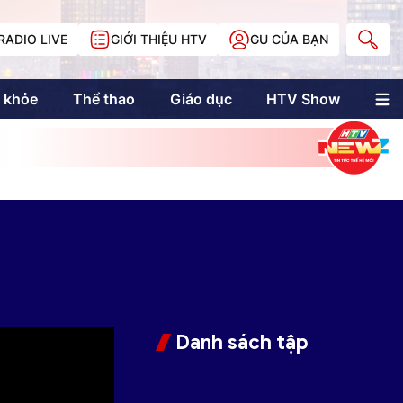
RADIO LIVE
GIỚI THIỆU HTV
GU CỦA BẠN
 khỏe
Thể thao
Giáo dục
HTV Show
nh trị
Multimedia
Multiform
Longform
NewZgraphic
Doanh nhân Sài
Gòn
Các trang liên kết
Danh sách tập