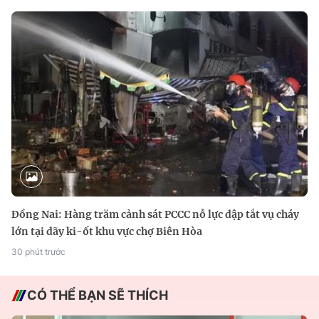
Đồng Nai: Hàng trăm cảnh sát PCCC nỗ lực dập tắt vụ cháy
lớn tại dãy ki-ốt khu vực chợ Biên Hòa
30 phút trước
CÓ THỂ BẠN SẼ THÍCH