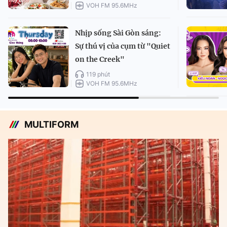
VOH FM 95.6MHz
Nhịp sống Sài Gòn sáng:
Sự thú vị của cụm từ "Quiet
on the Creek"
119 phút
VOH FM 95.6MHz
MULTIFORM