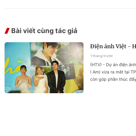
Sự kiện quan tâm
Chuyên đề
HTV Show
Không gian văn hóa
Thành phố
Hồ Chí Minh
ngủ
Bài viết cùng tác giả
Chuyển đổi số
Chậm
Điện ảnh Việt - 
Bé xem gì
1 tháng trước
Mái ấm gia
(HTV) - Dự án điện ảnh
Việt
I Am) vừa ra mắt tại T
Các show 
còn góp phần thúc đẩy 
Các chương
khác