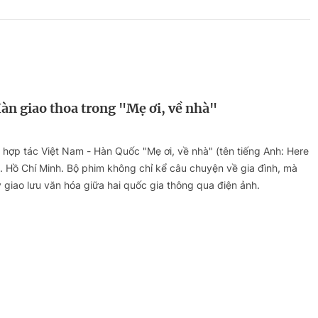
HTV Phim
HTV Sự kiện
HTV
 không
Phim truyền hình
Made By Vietnam
Cuộ
Cúp
Phim tài liệu
Ngày hội HTV
Cuộ
Innovation Fest
HT
Hàn giao thoa trong "Mẹ ơi, về nhà"
Chung một tấm
SEA
 đình
lòng
 hợp tác Việt Nam - Hàn Quốc "Mẹ ơi, về nhà" (tên tiếng Anh: Here
P. Hồ Chí Minh. Bộ phim không chỉ kể câu chuyện về gia đình, mà
khác
giao lưu văn hóa giữa hai quốc gia thông qua điện ảnh.
 trình