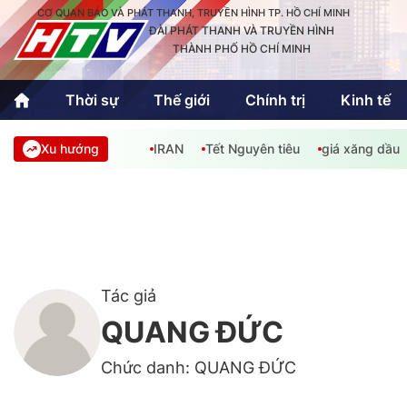
CƠ QUAN BÁO VÀ PHÁT THANH, TRUYỀN HÌNH TP. HỒ CHÍ MINH
ĐÀI PHÁT THANH VÀ TRUYỀN HÌNH
THÀNH PHỐ HỒ CHÍ MINH
Thời sự
Thế giới
Chính trị
Kinh tế
Xu hướng
IRAN
Tết Nguyên tiêu
giá xăng dầu
Thời sự
Thể thao
Văn hóa - G
Trong nước
Trong nướ
Quốc tế
Quốc tế
An Sinh
Sách hay cuối tuần
Thế giới
Tác giả
QUANG ĐỨC
Kinh doanh
Công nghệ
Phóng sự
Chức danh: QUANG ĐỨC