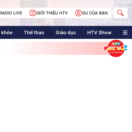
RADIO LIVE
GIỚI THIỆU HTV
GU CỦA BẠN
 khỏe
Thể thao
Giáo dục
HTV Show
nh trị
Multimedia
Multiform
Longform
NewZgraphic
Doanh nhân Sài
Gòn
Các trang liên kết