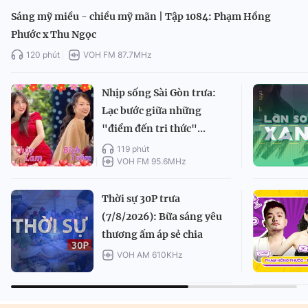
Sáng mỹ miều - chiều mỹ mãn | Tập 1084: Phạm Hồng
Phước x Thu Ngọc
120 phút
VOH FM 87.7MHz
Nhịp sống Sài Gòn trưa:
Lạc bước giữa những
"điểm đến tri thức"...
119 phút
VOH FM 95.6MHz
Thời sự 30P trưa
(7/8/2026): Bữa sáng yêu
thương ấm áp sẻ chia
VOH AM 610KHz