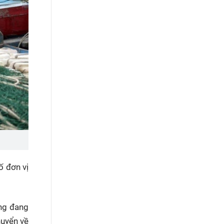
ố đơn vị
ng đang
huyển về