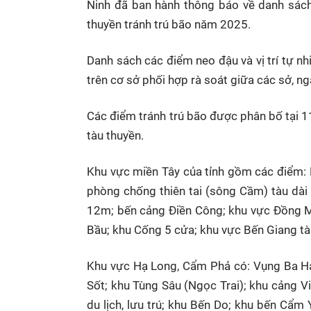
Ninh đã ban hành thông báo về danh sách 
thuyền tránh trú bão năm 2025.
Danh sách các điểm neo đậu và vị trí tự nh
trên cơ sở phối hợp rà soát giữa các sở, n
Các điểm tránh trú bão được phân bố tại 11
tàu thuyền.
Khu vực miền Tây của tỉnh gồm các điểm: 
phòng chống thiên tai (sông Cầm) tàu dài
12m; bến cảng Điền Công; khu vực Đồng 
Bầu; khu Cống 5 cửa; khu vực Bến Giang t
Khu vực Hạ Long, Cẩm Phả có: Vụng Ba Ha
Sốt; khu Tùng Sâu (Ngọc Trai); khu cảng 
du lịch, lưu trú; khu Bến Do; khu bến Cẩ