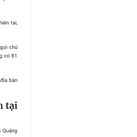
ên tai,
 gọi chủ
ng có 81
 địa bàn
 tại
h Quảng