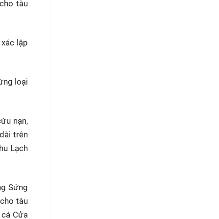
 cho tàu
 xác lập
ừng loại
cứu nạn,
dài trên
hu Lạch
ụng Sửng
 cho tàu
n cá Cửa