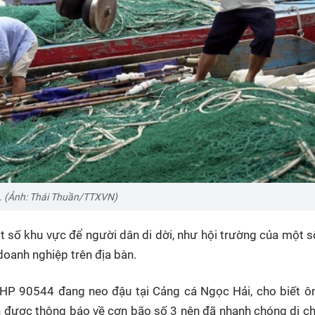
. (Ảnh: Thái Thuần/TTXVN)
 số khu vực để người dân di dời, như hội trường của một s
oanh nghiệp trên địa bàn.
HP 90544 đang neo đậu tại Cảng cá Ngọc Hải, cho biết ô
n được thông báo về cơn bão số 3 nên đã nhanh chóng di c