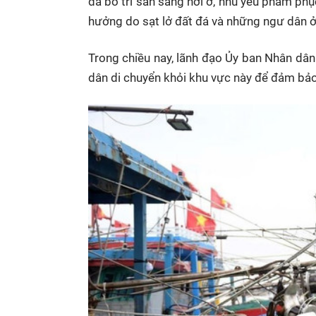
đã bố trí sẵn sàng nơi ở, nhu yếu phẩm phụ
hưởng do sạt lở đất đá và những ngư dân ở
Trong chiều nay, lãnh đạo Ủy ban Nhân dân
dân di chuyển khỏi khu vực này để đảm bảo