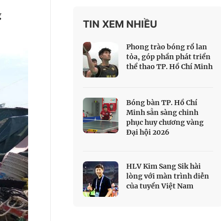
 Thể thao
g
TIN XEM NHIỀU
c đua xe đạp
 Truyền hình
Phong trào bóng rổ lan
c đua offroad
tỏa, góp phần phát triển
thể thao TP. Hồ Chí Minh
V
 Games 33
Bóng bàn TP. Hồ Chí
Minh sẵn sàng chinh
phục huy chương vàng
Đại hội 2026
HLV Kim Sang Sik hài
lòng với màn trình diễn
của tuyển Việt Nam