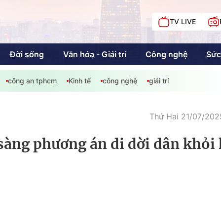
TV LIVE
Đời sống
Văn hóa - Giải trí
Công nghệ
Sức
công an tphcm
Kinh tế
công nghệ
giải trí
iải trí
Giáo dục
Kinh tế
Chí
c
Thứ Hai 21/07/202
sàng phương án di dời dân khỏi
Sức khỏe
Đời sống
Khán giả HTV
Chuyện chúng tôi