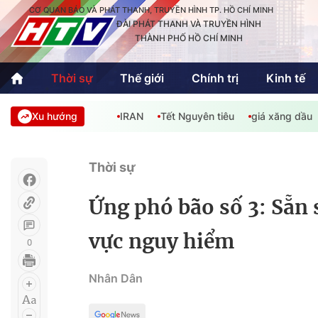
CƠ QUAN BÁO VÀ PHÁT THANH, TRUYỀN HÌNH TP. HỒ CHÍ MINH
ĐÀI PHÁT THANH VÀ TRUYỀN HÌNH
THÀNH PHỐ HỒ CHÍ MINH
Thời sự
Thế giới
Chính trị
Kinh tế
Xu hướng
IRAN
Tết Nguyên tiêu
giá xăng dầu
Thời sự
Thể thao
Văn hóa - G
Trong nước
Trong nướ
Thời sự
Quốc tế
Quốc tế
Ứng phó bão số 3: Sẵn 
An Sinh
Sách hay cuối tuần
Thế giới
vực nguy hiểm
0
Kinh doanh
Công nghệ
Phóng sự
Nhân Dân