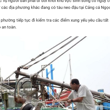
c vụ người dân phải di dời khỏi khu vực sinh sống có nguy c
 các địa phương khác đang có tàu neo đậu tại Cảng cá Ngọc
 phường tiếp tục đi kiểm tra các điểm xung yếu yêu cầu tất
 an toàn.