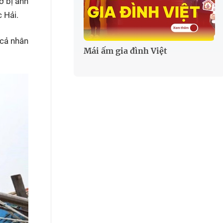
ơ bị ảnh
 Hải.
 cả nhân
Mái ấm gia đình Việt