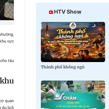
HTV Show
 phường,
 khu vực
 cho tàu
Thành phố không ngủ
 khu
 cơ quan
 du lịch