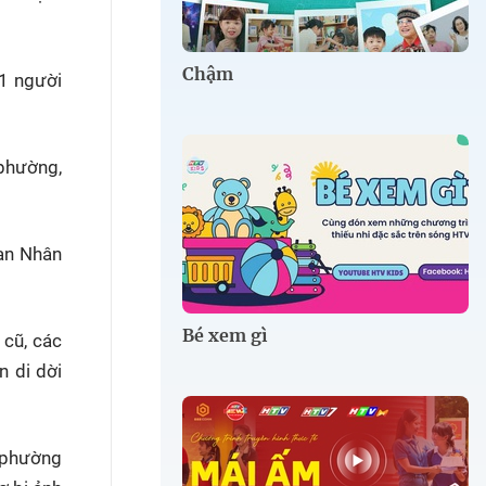
Chậm
61 người
 phường,
an Nhân
Bé xem gì
 cũ, các
n di dời
 phường