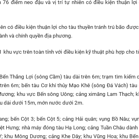
76 điểm neo đậu và vị trí tự nhiên có điều kiện thuận lợi
iên có điều kiện thuận lợi cho tàu thuyền tránh trú bão được
gành và chính quyền địa phương.
 khu vực trên toàn tỉnh với điều kiện kỹ thuật phù hợp cho t
Bến Thắng Lợi (sông Cầm) tàu dài trên 6m; trạm tìm kiếm 
 trên 6m; bến tàu Cơ khí thủy Mạo Khê (sông Đá Vách) tàu 
Mương; khu vực Bến sông Uông; cảng ximăng Lam Thạch; k
àu dài dưới 15m, mớn nước dưới 2m.
ng; bến Cột 3; bến Cột 5; cảng Hải quân; vụng Bồ Nâu; v
Việt Hưng; nhà máy đóng tàu Hạ Long; cảng Tuần Châu dành
m Y; khu Mông Dương; cảng Khe Dây; khu Vũng Hoa; khu Bế