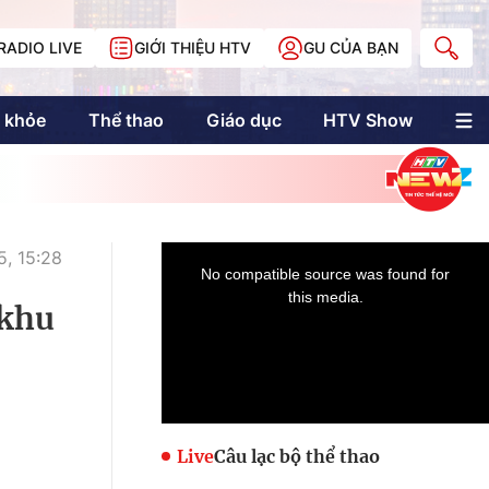
RADIO LIVE
GIỚI THIỆU HTV
GU CỦA BẠN
 khỏe
Thể thao
Giáo dục
HTV Show
nh trị
Multimedia
Multiform
Longform
NewZgraphic
5, 15:28
Doanh nhân Sài
Gòn
 khu
Các trang liên kết
Live
Câu lạc bộ thể thao