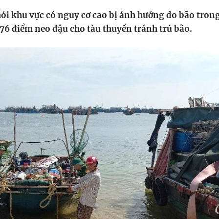
HTV Phim
HTV Sự kiện
HTV
hỏi khu vực có nguy cơ cao bị ảnh hưởng do bão tron
 không
Phim truyền hình
Made By Vietnam
Cuộ
6 điểm neo đậu cho tàu thuyền tránh trú bão.
Cúp
Phim tài liệu
Ngày hội HTV
Cuộ
Innovation Fest
HT
Chung một tấm
SEA
 đình
lòng
khác
 trình