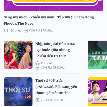
Sáng mỹ miều - chiều mỹ mãn | Tập 1084: Phạm Hồng
Phước x Thu Ngọc
120 phút
VOH FM 87.7MHz
Nhịp sống Sài Gòn trưa:
Lạc bước giữa những
"điểm đến tri thức"...
119 phút
VOH FM 95.6MHz
Thời sự 30P trưa
(7/8/2026): Bữa sáng yêu
thương ấm áp sẻ chia
VOH AM 610KHz