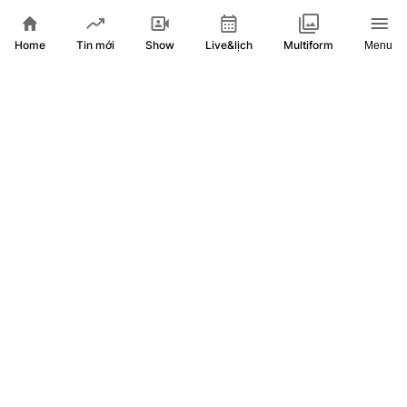
Home
Show
Live&lịch
Tin mới
Multiform
Menu
Cải tạo trụ sở cũ thành trường học, chuẩn bị sẵn sàng cho
năm học mới