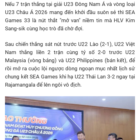
Nếu 7 trận thắng tại giải
U23
Đông Nam Á và vòng loại
U23
Châu Á
2026 mang đến khởi đầu suôn sẻ thì SEA
Games 33 là nút thắt "mở van" niềm tin mà HLV Kim
Sang-sik cùng học trò đã chờ đợi.
Sau chiến thắng sát nút trước
U22
Lào (2-1),
U22
Việt
Nam thắng liền 2 trận cùng tỷ số 2-0 trước
U22
Malaysia (vòng bảng) và
U22
Philippines (bán kết), để
rồi mở ra cuộc lội ngược dòng ngoạn mục nhất lịch sử
chung kết SEA Games khi hạ
U22
Thái Lan 3-2 ngay tại
Rajamangala để lên ngôi vô địch.