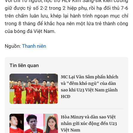
Với chỉ 10 người, học trò HLV Kim Sang-sik kiên cường
giữ được tỷ số 2-2 trong 2 hiệp phụ, rồi hạ đối thủ 7-6
trên chấm luân lưu, khép lại hành trình ngoạn mục chỉ
trong 8 tháng để khắc họa nên một lứa trẻ thành công
của bóng đá Việt Nam.
Nguồn:
Thanh niên
Tin liên quan
MC Lại Văn Sâm phấn khích
và "đêm khó ngủ" của dàn
sao khi U23 Việt Nam giành
HCĐ
Hòa Minzy và dàn sao Việt
nhắn gửi xúc động đến U23
Việt Nam