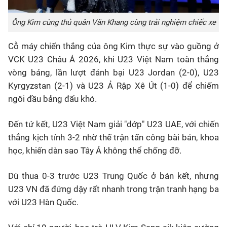
Ông Kim cùng thủ quân Văn Khang cùng trải nghiệm chiếc xe
Cỗ máy chiến thắng của ông Kim thực sự vào guồng ở
VCK
U23
Châu Á
2026, khi
U23
Việt Nam toàn thắng
vòng bảng, lần lượt đánh bại
U23
Jordan (2-0),
U23
Kyrgyzstan (2-1) và
U23
Ả Rập Xê Út (1-0) để chiếm
ngôi đầu bảng đấu khó.
Đến tứ kết,
U23
Việt Nam giải "dớp"
U23
UAE, với chiến
thắng kịch tính 3-2 nhờ thế trận tấn công bài bản, khoa
học, khiến dàn sao Tây Á không thể chống đỡ.
Dù thua 0-3 trước
U23
Trung Quốc ở bán kết, nhưng
U23
VN đã đứng dậy rất nhanh trong trận tranh hạng ba
với
U23
Hàn Quốc.