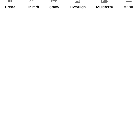
Home
Show
Live&lịch
Tin mới
Multiform
Menu
Song tài thách đấu: Su Su và Ngọc Hoa bứt phá giành chiến
thắng