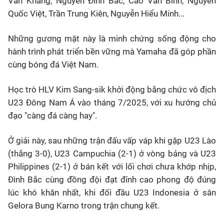
Văn Khang, Nguyễn Đình Bắc, Cao Văn Bình, Nguyễn
Quốc Việt, Trần Trung Kiên, Nguyễn Hiểu Minh...
Những gương mặt này là minh chứng sống động cho
hành trình phát triển bền vững mà Yamaha đã góp phần
cùng bóng đá Việt Nam.
Học trò HLV Kim Sang-sik khởi động bằng chức vô địch
U23
Đông Nam Á vào tháng 7/2025, với xu hướng chủ
đạo "càng đá càng hay".
Ở giải này, sau những trận đấu vấp váp khi gặp
U23
Lào
(thắng 3-0),
U23
Campuchia (2-1) ở vòng bảng và
U23
Philippines (2-1) ở bán kết với lối chơi chưa khớp nhịp,
Đình Bắc cùng đồng đội đạt đỉnh cao phong độ đúng
lúc khó khăn nhất, khi đối đầu
U23
Indonesia ở sân
Gelora Bung Karno trong trận chung kết.