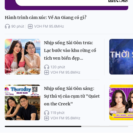
Hành trình cảm xúc: Về An Giang có gì?
90 phút
VOH FM 95.6MHz
Nhịp sống Sài Gòn trưa:
Lạc bước vào khu rừng cổ
tích ven biển đẹp...
120 phút
VOH FM 95.6MHz
Nhịp sống Sài Gòn sáng:
Sự thú vị của cụm từ "Quiet
on the Creek"
119 phút
VOH FM 95.6MHz