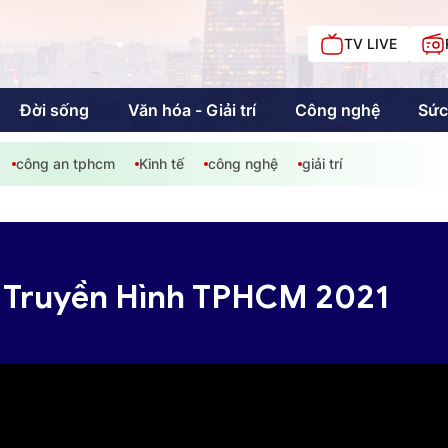
TV LIVE
Đời sống
Văn hóa - Giải trí
Công nghệ
Sức
công an tphcm
Kinh tế
công nghệ
giải trí
iải trí
Giáo dục
Kinh tế
Chí
c
 Truyền Hình TPHCM 2021
Sức khỏe
Đời sống
Khán giả HTV
Chuyện chúng tôi