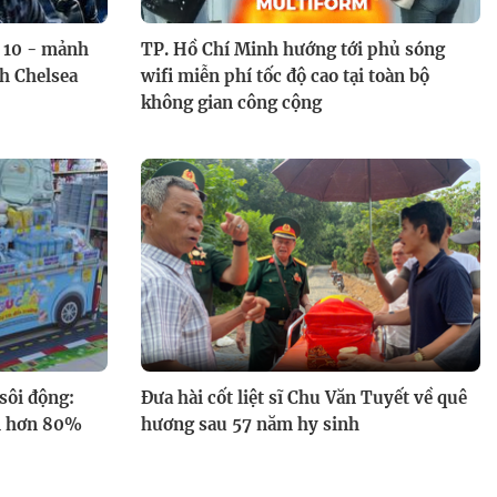
ứ 10 - mảnh
TP. Hồ Chí Minh hướng tới phủ sóng
nh Chelsea
wifi miễn phí tốc độ cao tại toàn bộ
không gian công cộng
sôi động:
Đưa hài cốt liệt sĩ Chu Văn Tuyết về quê
ếm hơn 80%
hương sau 57 năm hy sinh