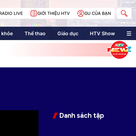
RADIO LIVE
GIỚI THIỆU HTV
GU CỦA BẠN
 khỏe
Thể thao
Giáo dục
HTV Show
nh trị
Multimedia
Multiform
Longform
NewZgraphic
Doanh nhân Sài
Gòn
Các trang liên kết
Danh sách tập