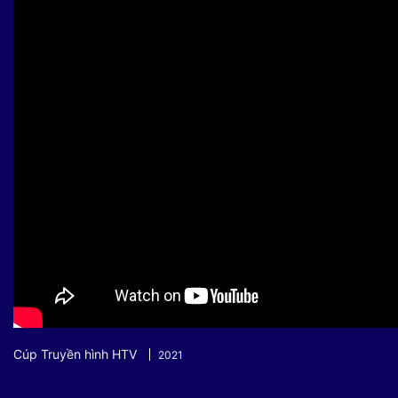
Sự kiện quan tâm
Chuyên đề
HTV Show
Không gian văn hóa
Thành phố
Hồ Chí Minh
ngủ
Chuyển đổi số
Chậm
Bé xem gì
Mái ấm gia
Việt
Các show 
Các chương
khác
Cúp Truyền hình HTV
2021