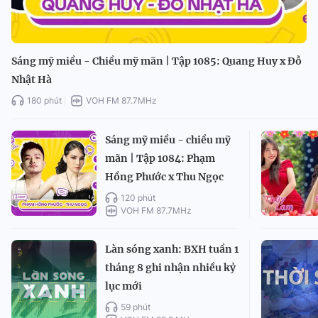
Sáng mỹ miều - Chiều mỹ mãn | Tập 1085: Quang Huy x Đỗ
Nhật Hà
180 phút
VOH FM 87.7MHz
Sáng mỹ miều - chiều mỹ
mãn | Tập 1084: Phạm
Hồng Phước x Thu Ngọc
120 phút
VOH FM 87.7MHz
Làn sóng xanh: BXH tuần 1
tháng 8 ghi nhận nhiều kỷ
lục mới
59 phút