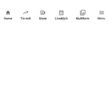
Home
Show
Live&lịch
Tin mới
Multiform
Menu
Đường sách TP.HCM gây ấn tượng với du khách