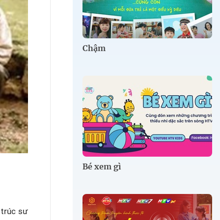
Chậm
Bé xem gì
 trúc sư