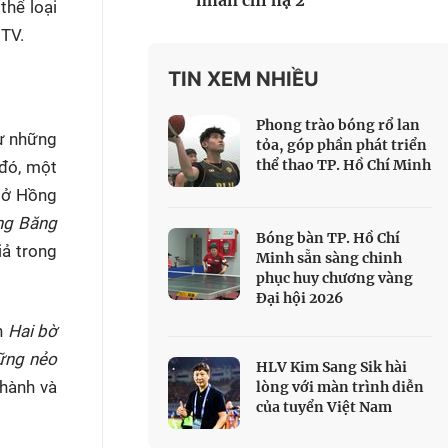
nhân chi hạ 2
thể loại
 Thể thao
HTV.
c đua xe đạp
 Truyền hình
TIN XEM NHIỀU
c đua offroad
Phong trào bóng rổ lan
V
từ những
tỏa, góp phần phát triển
thể thao TP. Hồ Chí Minh
 đó, một
 Games 33
n ở Hồng
ng Băng
Bóng bàn TP. Hồ Chí
iả trong
Minh sẵn sàng chinh
phục huy chương vàng
Đại hội 2026
n
Hai bờ
ững nẻo
HLV Kim Sang Sik hài
thành và
lòng với màn trình diễn
của tuyển Việt Nam