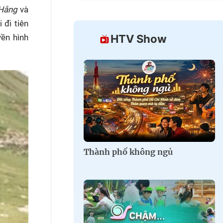
g Hằng
và
 đi tiên
yền hình
HTV Show
Thành phố không ngủ