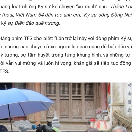
i hàng loạt những Ký sự kể chuyện “xứ mình” như:
Thăng Lo
n thoại, Việt Nam 54 dân tộc anh em, Ký sự sông Đồng Na
à ký sự
Biển đảo quê hương
.
ãng phim TFS cho biết: “Lần trở lại này với dòng phim Ký s
bởi những câu chuyện ở xứ người lúc nào cũng dễ hấp dẫn và
ề ý tưởng, sự tâm huyết trong từng khung hình, và những t
ôi vẫn vui mừng và luôn hi vọng, khán giả sẽ tiếp tục đồn
 TFS.