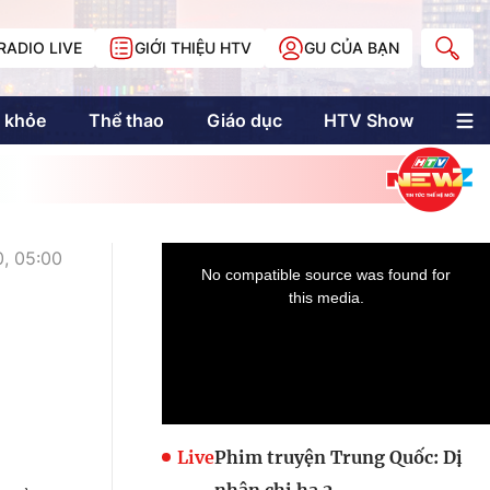
RADIO LIVE
GIỚI THIỆU HTV
GU CỦA BẠN
 khỏe
Thể thao
Giáo dục
HTV Show
nh trị
Multimedia
Multiform
Longform
NewZgraphic
, 05:00
Doanh nhân Sài
Gòn
Các trang liên kết
Live
Phim truyện Trung Quốc: Dị