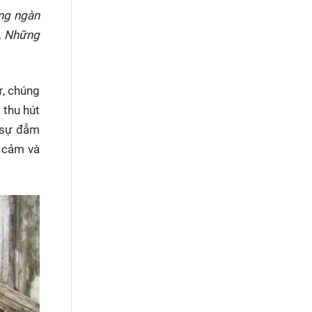
ng ngàn
i, Những
ự, chúng
 thu hút
ự sự đẫm
g cảm và