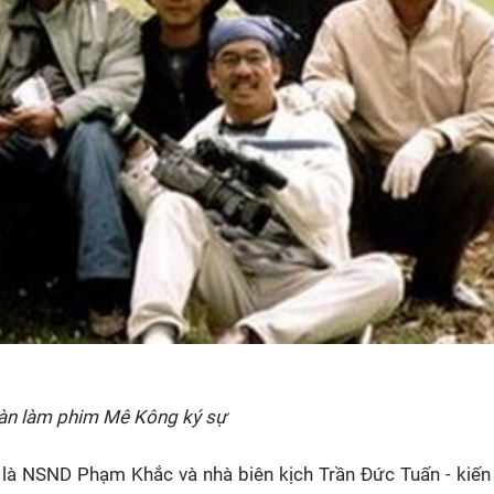
àn làm phim Mê Kông ký sự
h là NSND Phạm Khắc và nhà biên kịch Trần Đức Tuấn - kiến