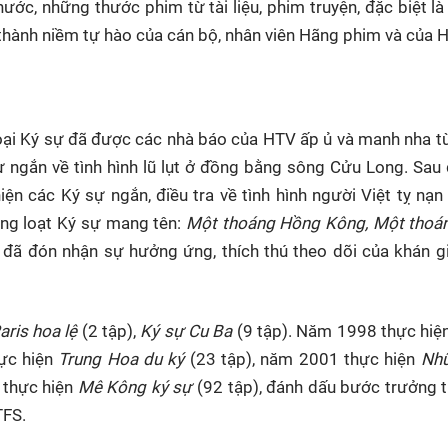
ớc, những thước phim từ tài liệu, phim truyện, đặc biệt là 
HTV Phim
HTV Sự kiện
HTV
thành niềm tự hào của cán bộ, nhân viên Hãng phim và của 
 không
Phim truyền hình
Made By Vietnam
Cuộ
Cúp
Phim tài liệu
Ngày hội HTV
Cuộ
Innovation Fest
HT
 loại Ký sự đã được các nhà báo của HTV ấp ủ và manh nha 
Chung một tấm
 ngắn về tình hình lũ lụt ở đồng bằng sông Cửu Long. Sau
SEA
 đình
lòng
ện các Ký sự ngắn, điều tra về tình hình người Việt tỵ nạ
àng loạt Ký sự mang tên:
Một thoáng Hồng Kông, Một thoá
 đã đón nhận sự hưởng ứng, thích thú theo dõi của khán g
khác
 trình
aris hoa lệ
(2 tập),
Ký sự Cu Ba
(9 tập). Năm 1998 thực hiệ
ực hiện
Trung Hoa du ký
(23 tập), năm 2001 thực hiện
Nh
 thực hiện
Mê Kông ký sự
(92 tập), đánh dấu bước trưởng 
TFS.