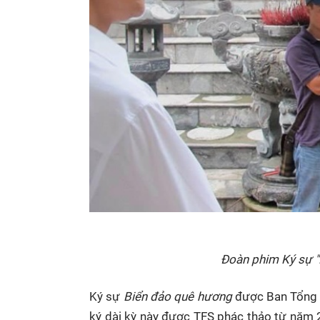
Đoàn phim Ký sự "
Ký sự
Biển đảo quê hương
được Ban Tổng G
ký dài kỳ này được TFS phác thảo từ năm