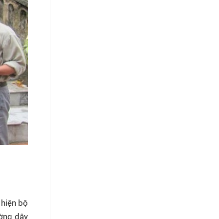
 hiện bộ
ường dây