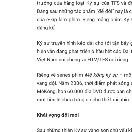
trưởng của hàng loạt Ký sự của TFS và đ
Đằng sau những tác phẩm “để đời” này là 
của ê-kíp làm phim. Riêng mảng phim Ký s
đáng kể.
Ký sự truyền hình kéo dài cho tới tận bây 
hiện vẫn đang phát triển ở hầu hết các Đài
Việt Nam nói chung và HTV/TFS nói riêng.
Riêng về series phim
Mê kông ký sự
– một
vang dội. Năm 2006, thời điểm phát sóng 
MêKông, hơn 60.000 đĩa DVD được bán cho c
một tiền lệ chưa từng có cho thể loại phim
Khát vọng đổi mới
Sau những thiên Ký sự vàng son chủ yếu k