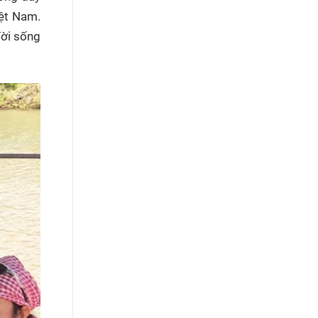
iệt Nam.
đời sống