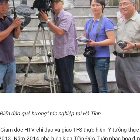
Biển đảo quê hương" tác nghiệp tại Hà Tĩnh
iám đốc HTV chỉ đạo và giao TFS thực hiện. Ý tưởng thực
 2013. Năm 2014, nhà biên kịch Trần Đức Tuấn phác họa đ