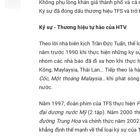
Không phụ lòng khán giả thành phố và cả nư
Sự kiện quan tâm
Chuyên đề
HTV Show
Ký sự đã đóng dấu thương hiệu TFS và trở 
Không gian văn hóa
Thành phố
Hồ Chí Minh
ngủ
Ký sự - Thương hiệu tự hào của HTV
Chuyển đổi số
Chậm
Theo lời nhà biên kịch Trần Đức Tuấn, thể
Bé xem gì
năm trước 1990 khi thực hiện những ký sự
Mái ấm gia
nhóm các nhà báo đã đi xa hơn khi thực hi
Việt
Kông, Maylaysia, Thái Lan...
Tiếp theo là h
Cốc, Một thoáng Malaysia
… khi phát sóng
Các show 
nước.
Các chương
khác
Năm 1997, đoàn phim của TFS thực hiện
P
đại dương nước Mỹ
(2 tập). Năm 2000 th
đường Trung Hoa
và chính thức năm 2002
khẳng định thế mạnh về thể loại ký sự của 