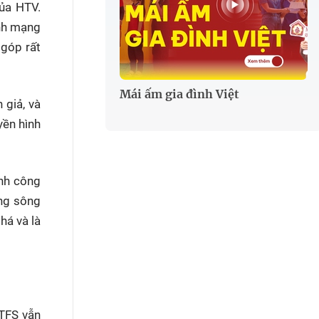
của HTV.
inh mạng
 góp rất
Mái ấm gia đình Việt
 giả, và
yền hình
ành công
òng sông
há và là
 TFS vẫn