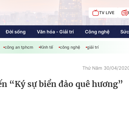
TV LIVE
Đời sống
Văn hóa - Giải trí
Công nghệ
Sức
công an tphcm
Kinh tế
công nghệ
giải trí
iải trí
Giáo dục
Kinh tế
Chí
c
Thứ Năm 30/04/2020
n “Ký sự biển đảo quê hương”
Sức khỏe
Đời sống
Khán giả HTV
Chuyện chúng tôi