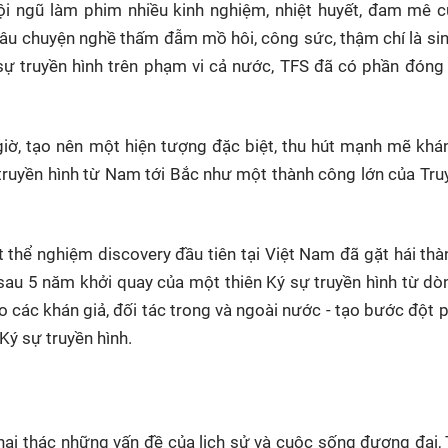
ội ngũ làm phim nhiều kinh nghiệm, nhiệt huyết, đam mê 
câu chuyện nghề thấm đẫm mồ hôi, công sức, thậm chí là s
ự truyền hình trên phạm vi cả nước, TFS đã có phần đóng
giờ, tạo nên một hiện tượng đặc biệt, thu hút mạnh mẽ khán
 truyền hình từ Nam tới Bắc như một thành công lớn của Tru
 thể nghiệm discovery đầu tiên tại Việt Nam đã gặt hái th
sau 5 năm khởi quay của một thiên Ký sự truyền hình từ d
ác khán giả, đối tác trong và ngoài nước - tạo bước đột p
 Ký sự truyền hình.
hai thác những vấn đề của lịch sử và cuộc sống đương đại,