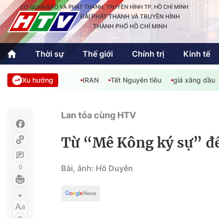
CƠ QUAN BÁO VÀ PHÁT THANH, TRUYỀN HÌNH TP. HỒ CHÍ MINH
ĐÀI PHÁT THANH VÀ TRUYỀN HÌNH
THÀNH PHỐ HỒ CHÍ MINH
Thời sự
Thế giới
Chính trị
Kinh tế
Xu hướng
IRAN
Tết Nguyên tiêu
giá xăng dầu
Thời sự
Thể thao
Văn hóa - G
Trong nước
Trong nướ
Lan tỏa cùng HTV
Quốc tế
Quốc tế
Từ “Mê Kông ký sự” đế
An Sinh
Sách hay cuối tuần
Thế giới
0
Bài, ảnh: Hồ Duyên
Kinh doanh
Công nghệ
Phóng sự