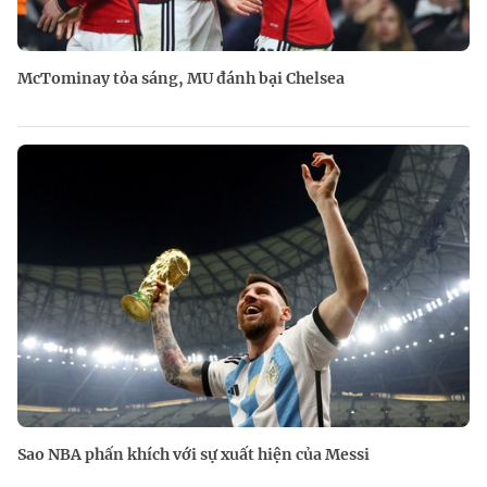
McTominay tỏa sáng, MU đánh bại Chelsea
Sao NBA phấn khích với sự xuất hiện của Messi