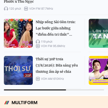
Phước x Thu Ngọc
120 phút
VOH FM 87.7MHz
Nhịp sống Sài Gòn trưa:
Lạc bước giữa những
"điểm đến tri thức"...
119 phút
VOH FM 95.6MHz
Thời sự 30P trưa
(7/8/2026): Bữa sáng yêu
thương ấm áp sẻ chia
VOH AM 610KHz
MULTIFORM