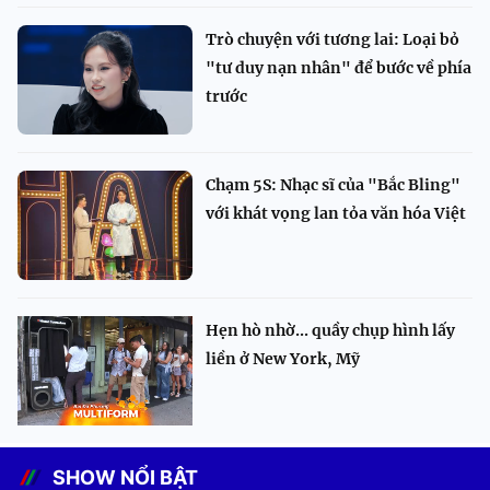
Trò chuyện với tương lai: Loại bỏ
"tư duy nạn nhân" để bước về phía
trước
Chạm 5S: Nhạc sĩ của "Bắc Bling"
với khát vọng lan tỏa văn hóa Việt
Hẹn hò nhờ... quầy chụp hình lấy
liền ở New York, Mỹ
SHOW NỔI BẬT