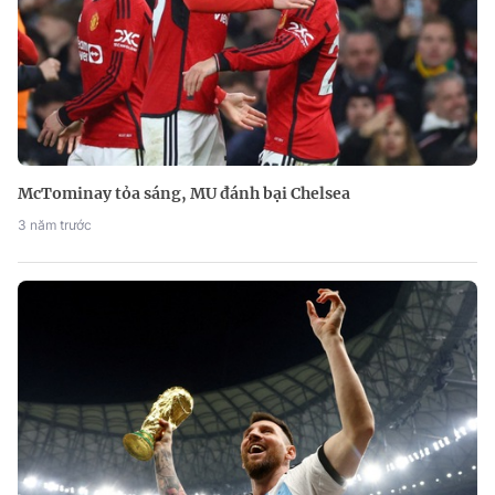
McTominay tỏa sáng, MU đánh bại Chelsea
3 năm trước