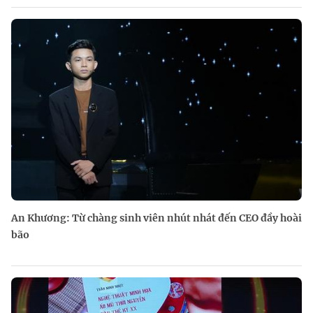
An Khương: Từ chàng sinh viên nhút nhát đến CEO đầy hoài
bão