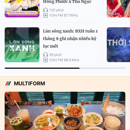
Hồng Phước x Thu Ngọc
120 phút
VOH FM 87.7MHz
Làn sóng xanh: BXH tuần 1
tháng 8 ghi nhận nhiều kỷ
lục mới
59 phút
VOH FM 99.9 MHz
MULTIFORM