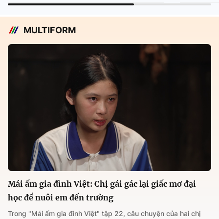
MULTIFORM
Mái ấm gia đình Việt: Chị gái gác lại giấc mơ đại
học để nuôi em đến trường
Trong "Mái ấm gia đình Việt" tập 22, câu chuyện của hai chị