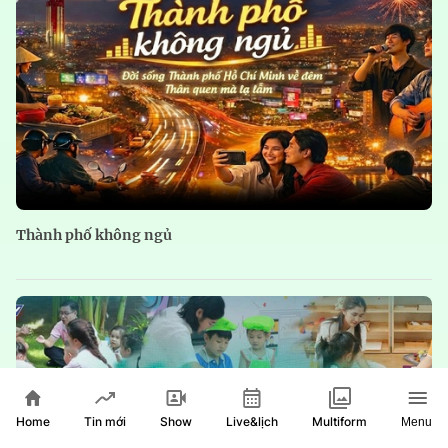
Thành phố không ngủ
Home
Show
Live&lịch
Tin mới
Multiform
Menu