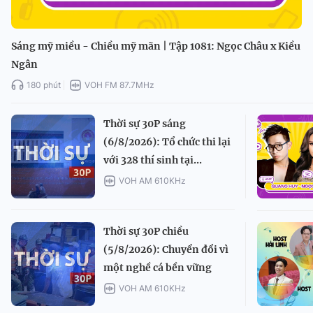
Sáng mỹ miều - Chiều mỹ mãn | Tập 1081: Ngọc Châu x Kiều
Ngân
180 phút
VOH FM 87.7MHz
Thời sự 30P sáng
(6/8/2026): Tổ chức thi lại
với 328 thí sinh tại...
VOH AM 610KHz
Thời sự 30P chiều
(5/8/2026): Chuyển đổi vì
một nghề cá bền vững
VOH AM 610KHz