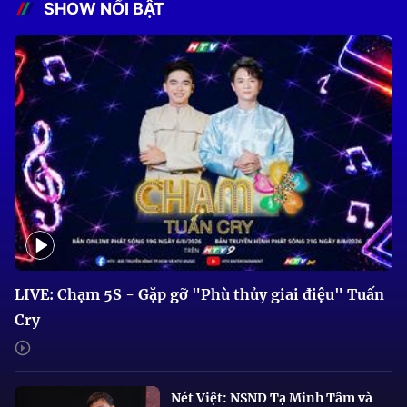
SHOW NỔI BẬT
LIVE: Chạm 5S - Gặp gỡ "Phù thủy giai điệu" Tuấn
Cry
Nét Việt: NSND Tạ Minh Tâm và