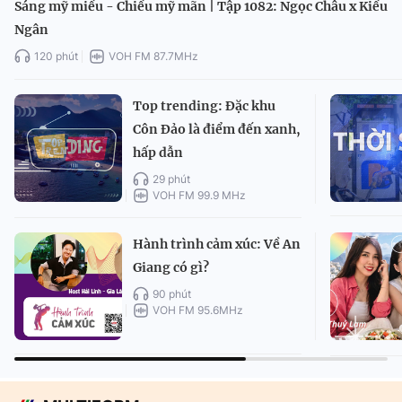
Sáng mỹ miều - Chiều mỹ mãn | Tập 1082: Ngọc Châu x Kiều
Ngân
120 phút
VOH FM 87.7MHz
Top trending: Đặc khu
Côn Đảo là điểm đến xanh,
hấp dẫn
29 phút
VOH FM 99.9 MHz
Hành trình cảm xúc: Về An
Giang có gì?
90 phút
VOH FM 95.6MHz